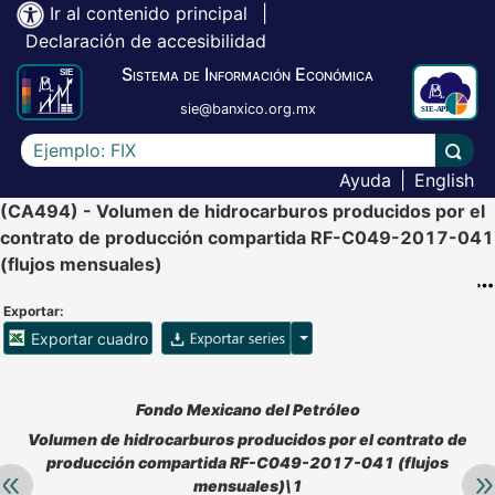
Ir al contenido principal
|
Declaración de accesibilidad
Sistema de Información Económica
sie@banxico.org.mx
Escriba el texto a buscar
Lleva
Ayuda
|
English
(CA494) - Volumen de hidrocarburos producidos por el
contrato de producción compartida RF-C049-2017-041
(flujos mensuales)
Exportar:
Opciones para exportar ser
Exportar cuadro
Accesibilidad de Cuadros Analíticos, al exportar el cuadr
Fondo Mexicano del Petróleo
Volumen de hidrocarburos producidos por el contrato de
producción compartida RF-C049-2017-041 (flujos
Retroceder:
Av
mensuales)\1