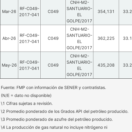
CNH-M2-
RF-C049-
SANTUARIO-
Mar‑26
C049
354,131
33.2
2017-041
EL
GOLPE/2017
CNH-M2-
RF-C049-
SANTUARIO-
Abr‑26
C049
362,225
33.1
2017-041
EL
GOLPE/2017
CNH-M2-
RF-C049-
SANTUARIO-
May‑26
C049
435,208
33.2
2017-041
EL
GOLPE/2017
Fuente: FMP con información de SENER y contratistas.
(N/E = dato no disponible)
\1 Cifras sujetas a revisión.
\2 Promedio ponderado de los Grados API del petróleo producido.
\3 Promedio ponderado de azufre del petróleo producido.
\4 La producción de gas natural no incluye nitrógeno ni