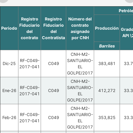
Petról
Registro
Registro
Número del
Fiduciario
Fiduciario
contrato
Periodo
Producción
Grad
del
del
asignado
API \
contrato
Contratista
por CNH
Barriles
CNH-M2-
RF-C049-
SANTUARIO-
Dic‑25
C049
383,481
33.7
2017-041
EL
GOLPE/2017
CNH-M2-
RF-C049-
SANTUARIO-
Ene‑26
C049
412,272
33.3
2017-041
EL
GOLPE/2017
CNH-M2-
RF-C049-
SANTUARIO-
Feb‑26
C049
353,825
33.3
2017-041
EL
GOLPE/2017