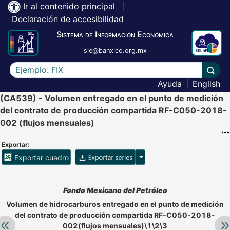
Ir al contenido principal
|
Declaración de accesibilidad
Sistema de Información Económica
sie@banxico.org.mx
Escriba el texto a buscar
Lleva
Ayuda
|
English
(CA539) - Volumen entregado en el punto de medición
del contrato de producción compartida RF-C050-2018-
002 (flujos mensuales)
Exportar:
Opciones para exportar ser
Exportar cuadro
Accesibilidad de Cuadros Analíticos, al exportar el cuadr
Fondo Mexicano del Petróleo
Volumen de hidrocarburos entregado en el punto de medición
del contrato de producción compartida RF-C050-2018-
Retroceder:
Av
002(flujos mensuales)\1\2\3