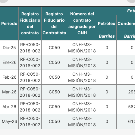
Ent
Registro
Registro
Número del
Fiduciario
Fiduciario
contrato
Periodo
Petróleo
Conden
del
del
asignado por
contrato
Contratista
CNH
Barriles
Barri
RF-C050-
CNH-M3-
Dic‑25
C050
0
0
2018-002
MISIÓN/2018
RF-C050-
CNH-M3-
Ene‑26
C050
0
0
2018-002
MISIÓN/2018
RF-C050-
CNH-M3-
Feb‑26
C050
0
0
2018-002
MISIÓN/2018
RF-C050-
CNH-M3-
Mar‑26
C050
0
29
2018-002
MISIÓN/2018
RF-C050-
CNH-M3-
Abr‑26
C050
0
58
2018-002
MISIÓN/2018
RF-C050-
CNH-M3-
May‑26
C050
0
61
2018-002
MISIÓN/2018