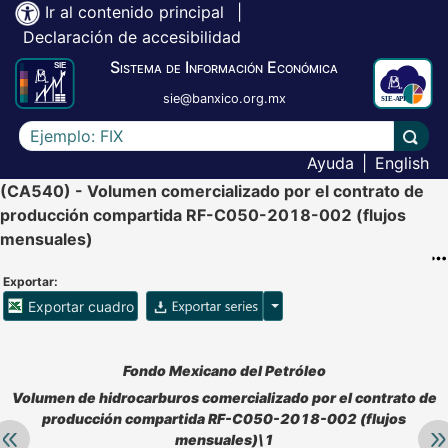
Ir al contenido principal
|
Declaración de accesibilidad
Sistema de Información Económica
sie@banxico.org.mx
Escriba el texto a buscar
Lleva
Ayuda
|
English
(CA540) - Volumen comercializado por el contrato de
producción compartida RF-C050-2018-002 (flujos
mensuales)
Exportar:
Opciones para exportar ser
Exportar cuadro
Accesibilidad de Cuadros Analíticos, al exportar el cuadr
Fondo Mexicano del Petróleo
Volumen de hidrocarburos comercializado por el contrato de
producción compartida RF-C050-2018-002 (flujos
Retroceder:
Av
mensuales)\1