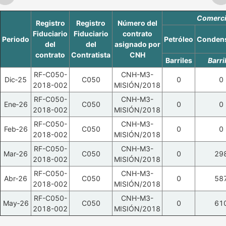
Comercia
Registro
Registro
Número del
Fiduciario
Fiduciario
contrato
Periodo
Petróleo
Conden
del
del
asignado por
contrato
Contratista
CNH
Barriles
Barri
RF-C050-
CNH-M3-
Dic‑25
C050
0
0
2018-002
MISIÓN/2018
RF-C050-
CNH-M3-
Ene‑26
C050
0
0
2018-002
MISIÓN/2018
RF-C050-
CNH-M3-
Feb‑26
C050
0
0
2018-002
MISIÓN/2018
RF-C050-
CNH-M3-
Mar‑26
C050
0
29
2018-002
MISIÓN/2018
RF-C050-
CNH-M3-
Abr‑26
C050
0
58
2018-002
MISIÓN/2018
RF-C050-
CNH-M3-
May‑26
C050
0
61
2018-002
MISIÓN/2018