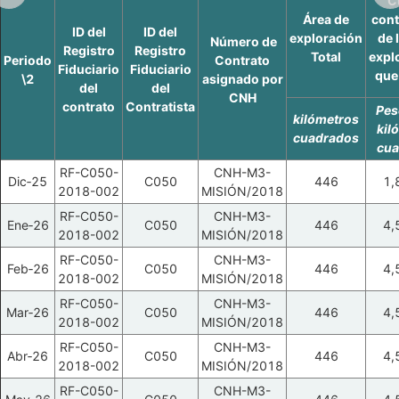
C
Área de
cont
ID del
ID del
exploración
de 
Número de
Registro
Registro
Total
expl
Periodo
Contrato
Fiduciario
Fiduciario
que
\2
asignado por
del
del
CNH
contrato
Contratista
Pes
kilómetros
kil
cuadrados
cua
RF-C050-
CNH-M3-
Dic‑25
C050
446
1,
2018-002
MISIÓN/2018
RF-C050-
CNH-M3-
Ene‑26
C050
446
4,
2018-002
MISIÓN/2018
RF-C050-
CNH-M3-
Feb‑26
C050
446
4,
2018-002
MISIÓN/2018
RF-C050-
CNH-M3-
Mar‑26
C050
446
4,
2018-002
MISIÓN/2018
RF-C050-
CNH-M3-
Abr‑26
C050
446
4,
2018-002
MISIÓN/2018
RF-C050-
CNH-M3-