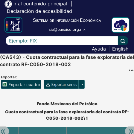
Ir al contenido principal
|
Declaración de accesibilidad
Sistema de Información Económica
sie@banxico.org.mx
Escriba el texto a buscar
Lleva
Ayuda
|
English
(CA543) - Cuota contractual para la fase exploratoria del
contrato RF-C050-2018-002
Exportar:
Opciones para exportar ser
Exportar cuadro
Accesibilidad de Cuadros Analíticos, al exportar el cuadr
Fondo Mexicano del Petróleo
Cuota contractual para la fase exploratoria del contrato RF-
C050-2018-002\1
Retroceder:
Av