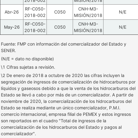
2018-002
MISIÓN/2018
RF-C050-
CNH-M3-
Abr‑26
C050
N/E
2018-002
MISIÓN/2018
RF-C050-
CNH-M3-
May‑26
C050
N/E
2018-002
MISIÓN/2018
Fuente: FMP con información del comercializador del Estado y
SENER.
(N/E = dato no disponible)
\1 Cifras sujetas a revisión.
\2 De enero de 2018 a octubre de 2020 las cifras incluyen la
segregación de ingresos de comercialización de hidrocarburos por
líquidos y gaseosos debido a que la venta de los hidrocarburos del
Estado se llevó a cabo por más de un comercializador. A partir de
noviembre de 2020, la comercialización de los hidrocarburos del
Estado se realiza mediante un único comercializador, P.M.I.
comercio internacional, empresa filial de PEMEX y estos ingresos
son reportados en el cuadro "Total de ingresos de la
comercialización de los hidrocarburos del Estado y pagos al
comercializador".