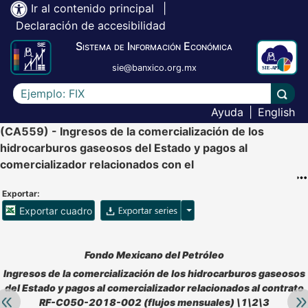
Ir al contenido principal
|
Declaración de accesibilidad
Sistema de Información Económica
sie@banxico.org.mx
Escriba el texto a buscar
Lleva
Ayuda
|
English
(CA559) - Ingresos de la comercialización de los
hidrocarburos gaseosos del Estado y pagos al
comercializador relacionados con el
Exportar:
Opciones para exportar ser
Exportar cuadro
Accesibilidad de Cuadros Analíticos, al exportar el cuadr
Fondo Mexicano del Petróleo
Ingresos de la comercialización de los hidrocarburos gaseosos
del Estado y pagos al comercializador relacionados al contrato
Retroceder:
Av
RF-C050-2018-002 (flujos mensuales) \1\2\3