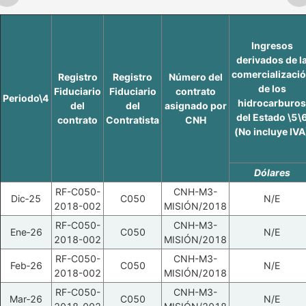
Ingresos
derivados de l
comercializaci
Registro
Registro
Número del
de los
Fiduciario
Fiduciario
contrato
Periodo\4
hidrocarburos
del
del
asignado por
del Estado \5\
contrato
Contratista
CNH
(No incluye IVA
Dólares
RF-C050-
CNH-M3-
Dic‑25
C050
N/E
2018-002
MISIÓN/2018
RF-C050-
CNH-M3-
Ene‑26
C050
N/E
2018-002
MISIÓN/2018
RF-C050-
CNH-M3-
Feb‑26
C050
N/E
2018-002
MISIÓN/2018
RF-C050-
CNH-M3-
Mar‑26
C050
N/E