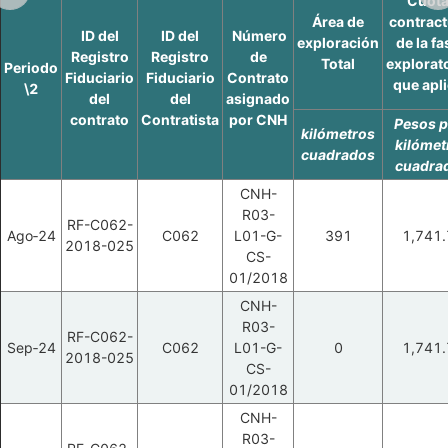
Cuot
Área de
contract
ID del
ID del
Número
exploración
de la fa
Registro
Registro
de
Total
explorat
Periodo
Fiduciario
Fiduciario
Contrato
que apl
\2
del
del
asignado
contrato
Contratista
por CNH
Pesos p
kilómetros
kilómet
cuadrados
cuadra
CNH-
R03-
RF-C062-
Ago‑24
C062
L01-G-
391
1,741.
2018-025
CS-
01/2018
CNH-
R03-
RF-C062-
Sep‑24
C062
L01-G-
0
1,741.
2018-025
CS-
01/2018
CNH-
R03-