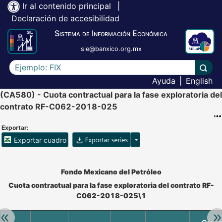
Ir al contenido principal
|
Declaración de accesibilidad
Sistema de Información Económica
sie@banxico.org.mx
Escriba el texto a buscar
Lleva
Ayuda
|
English
(CA580) - Cuota contractual para la fase exploratoria del
contrato RF-C062-2018-025
Exportar:
Opciones para exportar ser
Exportar cuadro
Accesibilidad de Cuadros Analíticos, al exportar el cuadr
Fondo Mexicano del Petróleo
Cuota contractual para la fase exploratoria del contrato RF-
C062-2018-025\1
Retroceder:
Av