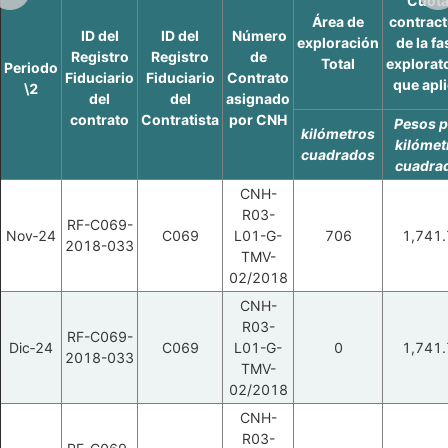
Cuot
Área de
contract
ID del
ID del
Número
exploración
de la fa
Registro
Registro
de
Total
explorat
Periodo
Fiduciario
Fiduciario
Contrato
que apl
\2
del
del
asignado
contrato
Contratista
por CNH
Pesos p
kilómetros
kilómet
cuadrados
cuadra
CNH-
R03-
RF-C069-
Nov‑24
C069
L01-G-
706
1,741.
2018-033
TMV-
02/2018
CNH-
R03-
RF-C069-
Dic‑24
C069
L01-G-
0
1,741.
2018-033
TMV-
02/2018
CNH-
R03-