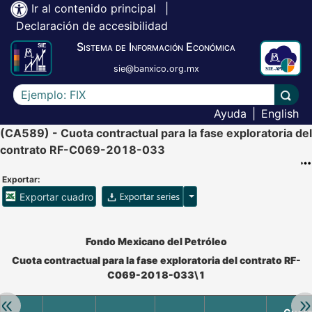
Ir al contenido principal
|
Declaración de accesibilidad
Sistema de Información Económica
sie@banxico.org.mx
Escriba el texto a buscar
Lleva
Ayuda
|
English
(CA589) - Cuota contractual para la fase exploratoria del
contrato RF-C069-2018-033
Exportar:
Opciones para exportar ser
Exportar cuadro
Accesibilidad de Cuadros Analíticos, al exportar el cuadr
Fondo Mexicano del Petróleo
Cuota contractual para la fase exploratoria del contrato RF-
C069-2018-033\1
Retroceder:
Av