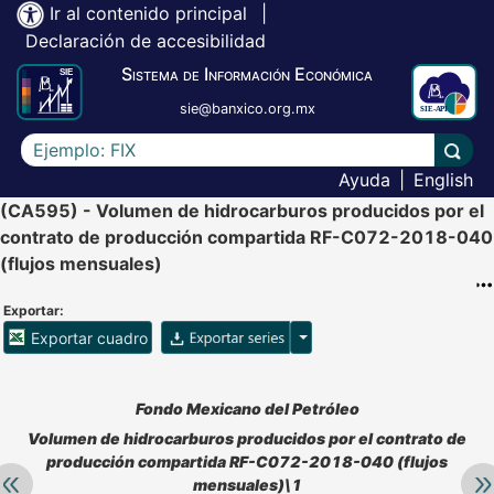
Ir al contenido principal
|
Declaración de accesibilidad
Sistema de Información Económica
sie@banxico.org.mx
Escriba el texto a buscar
Lleva
Ayuda
|
English
(CA595) - Volumen de hidrocarburos producidos por el
contrato de producción compartida RF-C072-2018-040
(flujos mensuales)
Exportar:
Opciones para exportar ser
Exportar cuadro
Accesibilidad de Cuadros Analíticos, al exportar el cuadr
Fondo Mexicano del Petróleo
Volumen de hidrocarburos producidos por el contrato de
producción compartida RF-C072-2018-040 (flujos
Retroceder:
Av
mensuales)\1