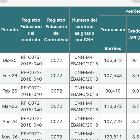
Petról
Registro
Registro
Número del
Fiduciario
Fiduciario
contrato
Periodo
Producción
Grad
del
del
asignado
API \
contrato
Contratista
por CNH
Barriles
RF-C072-
CNH-M4-
Dic‑25
C072
105,812
9.1
2018-040
ÉBANO/2018
RF-C072-
CNH-M4-
Ene‑26
C072
107,548
8.9
2018-040
ÉBANO/2018
RF-C072-
CNH-M4-
Feb‑26
C072
80,410
9.0
2018-040
ÉBANO/2018
RF-C072-
CNH-M4-
Mar‑26
C072
110,372
8.7
2018-040
ÉBANO/2018
RF-C072-
CNH-M4-
Abr‑26
C072
107,729
8.7
2018-040
ÉBANO/2018
RF-C072-
CNH-M4-
May‑26
C072
123,811
8.5