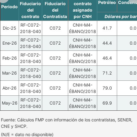
Petróleo
Condens
Fiduciario
Fiduciario
contrato
Periodo
del
del
asignado
contrato
Contratista
por CNH
Dólares por bar
RF-C072-
CNH-M4-
Dic‑25
C072
41.7
0.0
2018-040
ÉBANO/2018
RF-C072-
CNH-M4-
Ene‑26
C072
44.4
0.0
2018-040
ÉBANO/2018
RF-C072-
CNH-M4-
Feb‑26
C072
46.4
0.0
2018-040
ÉBANO/2018
RF-C072-
CNH-M4-
Mar‑26
C072
71.2
0.0
2018-040
ÉBANO/2018
RF-C072-
CNH-M4-
Abr‑26
C072
79.0
0.0
2018-040
ÉBANO/2018
RF-C072-
CNH-M4-
May‑26
C072
69.9
0.0
2018-040
ÉBANO/2018
Fuente: Cálculos FMP con información de los contratistas, SENER,
CNE y SHCP.
(N/E = dato no disponible)