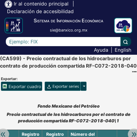
Ir al contenido principal
|
Declaración de accesibilidad
Sistema de Información Económica
sie@banxico.org.mx
Escriba el texto a buscar
Lleva
Ayuda
|
English
(CA599) - Precio contractual de los hidrocarburos por
contrato de producción compartida RF-C072-2018-040
Exportar:
Opciones para exportar ser
Exportar cuadro
Accesibilidad de Cuadros Analíticos, al exportar el cuadr
Fondo Mexicano del Petróleo
Precio contractual de los hidrocarburos por el contrato de
producción compartida RF-C072-2018-040\1
Retroceder:
Av
Registro
Registro
Número del