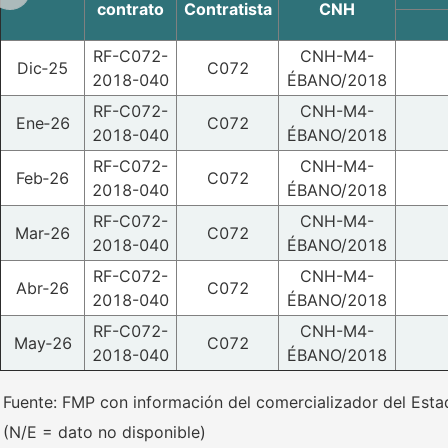
contrato
Contratista
CNH
RF-C072-
CNH-M4-
Dic‑25
C072
2018-040
ÉBANO/2018
RF-C072-
CNH-M4-
Ene‑26
C072
2018-040
ÉBANO/2018
RF-C072-
CNH-M4-
Feb‑26
C072
2018-040
ÉBANO/2018
RF-C072-
CNH-M4-
Mar‑26
C072
2018-040
ÉBANO/2018
RF-C072-
CNH-M4-
Abr‑26
C072
2018-040
ÉBANO/2018
RF-C072-
CNH-M4-
May‑26
C072
2018-040
ÉBANO/2018
Fuente: FMP con información del comercializador del Est
(N/E = dato no disponible)