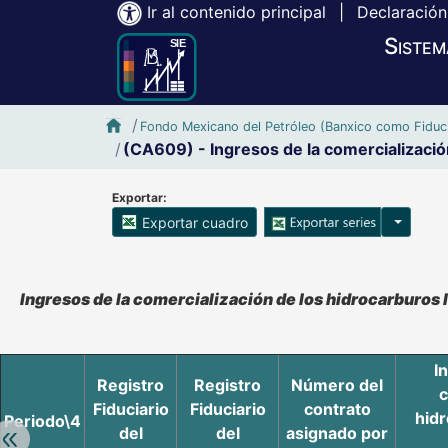
Ir al contenido principal
|
Declaración
Sistem
Inicio SIE-Banxico
Fondo Mexicano del Petróleo (Banxico como Fiduci
(CA609) - Ingresos de la comercialización
Exportar:
Opciones
Exportar cuadro
Accesibilidad de Cuadros Analíticos, al exportar el cuadr
Ingresos de la comercialización de los hidrocarburos
I
Registro
Registro
Número del
c
Fiduciario
Fiduciario
contrato
hidr
Periodo\4
del
del
asignado por
Retroceder: