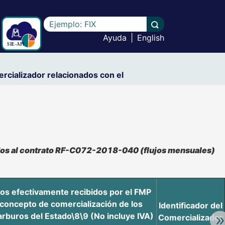
Escriba el texto a buscar
Llevar a cabo la b
Ayuda
|
English
ercializador relacionados con el
nados al contrato RF-C072-2018-040 (flujos mensuales)
os efectivamente recibidos por el FMP
concepto de comercialización de los
Identificador del
arburos del Estado\8\9 (No incluye IVA)
Comercializador
Av