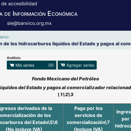
 de accesibilidad
a de Información Económica
sie@banxico.org.mx
ario)
 de los hidrocarburos líquidos del Estado y pagos al com
Análisis:
 para exportar series
Mis series
(0)
Agregar series
o se pueden manipular los datos en XLS
Fondo Mexicano del Petróleo
 líquidos del Estado y pagos al comercializador relacio
\1\2\3
ngresos derivados de la
Pago por los
Ingres
omercialización de los
servicios de
por 
ocarburos del Estado\5\6
comercialización\7
hidroc
(No incluye IVA)
(Incluye IVA)