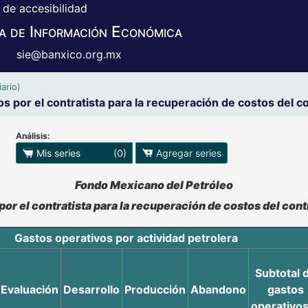
 de accesibilidad
a de Información Económica
sie@banxico.org.mx
ario)
s por el contratista para la recuperación de costos de
Análisis:
 para exportar series
Mis series
(0)
Agregar series
o se pueden manipular los datos en XLS
Fondo Mexicano del Petróleo
por el contratista para la recuperación de costos del c
Gastos operativos por actividad petrolera
Subtotal 
Evaluación
Desarrollo
Producción
Abandono
gastos
operativo