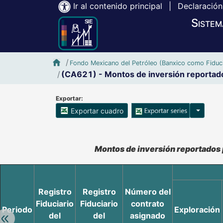
Ir al contenido principal
|
Declaración
Sistem
Inicio SIE-Banxico
Fondo Mexicano del Petróleo (Banxico como Fiduci
(CA621) - Montos de inversión reportado
Exportar:
Opciones
Exportar cuadro
Accesibilidad de Cuadros Analíticos, al exportar el cuadr
Montos de inversión reportados 
Registro
Registro
Número del
Fiduciario
Fiduciario
contrato
Periodo
Exploración
del
del
asignado
Retroceder: