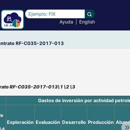
Escriba el texto a buscar
Llevar a cabo la b
Ayuda
|
English
l contrato RF-C035-2017-013
ontrato RF-C035-2017-013\1 \2 \3
Gastos de inversión por actividad petrol
de
Exploración
Evaluación
Desarrollo
Producción
Aban
Av
s\4