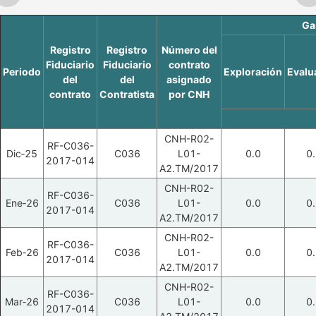
Ga
Registro
Registro
Número del
Fiduciario
Fiduciario
contrato
Periodo
Exploración
Evalu
del
del
asignado
contrato
Contratista
por CNH
CNH-R02-
RF-C036-
Dic‑25
C036
L01-
0.0
0
2017-014
A2.TM/2017
CNH-R02-
RF-C036-
Ene‑26
C036
L01-
0.0
0
2017-014
A2.TM/2017
CNH-R02-
RF-C036-
Feb‑26
C036
L01-
0.0
0
2017-014
A2.TM/2017
CNH-R02-
RF-C036-
Mar‑26
C036
L01-
0.0
0
2017-014