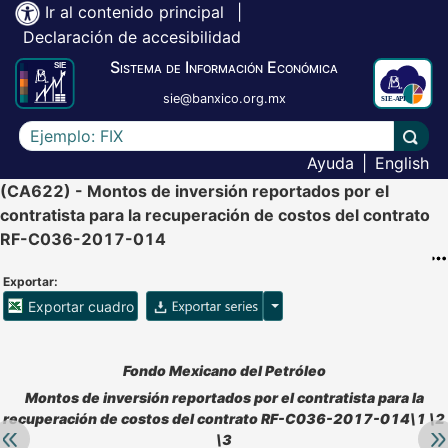
Ir al contenido principal
|
Declaración de accesibilidad
Sistema de Información Económica
sie@banxico.org.mx
Escriba el texto a buscar
Lleva
Ayuda
|
English
(CA622) - Montos de inversión reportados por el
contratista para la recuperación de costos del contrato
RF-C036-2017-014
Exportar:
Opciones para exportar ser
Exportar cuadro
Accesibilidad de Cuadros Analíticos, al exportar el cuadr
Fondo Mexicano del Petróleo
Montos de inversión reportados por el contratista para la
recuperación de costos del contrato RF-C036-2017-014\1 \2
Retroceder:
Av
\3