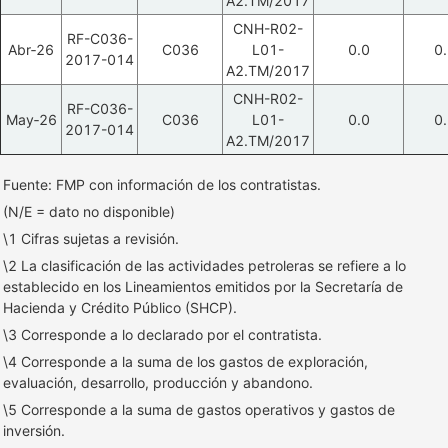
A2.TM/2017
CNH-R02-
RF-C036-
Abr‑26
C036
L01-
0.0
0
2017-014
A2.TM/2017
CNH-R02-
RF-C036-
May‑26
C036
L01-
0.0
0
2017-014
A2.TM/2017
Fuente: FMP con información de los contratistas.
(N/E = dato no disponible)
\1 Cifras sujetas a revisión.
\2 La clasificación de las actividades petroleras se refiere a lo
establecido en los Lineamientos emitidos por la Secretaría de
Hacienda y Crédito Público (SHCP).
\3 Corresponde a lo declarado por el contratista.
\4 Corresponde a la suma de los gastos de exploración,
evaluación, desarrollo, producción y abandono.
\5 Corresponde a la suma de gastos operativos y gastos de
inversión.