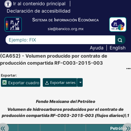
Ir al contenido principal
|
Declaración de accesibilidad
Sistema de Información Económica
sie@banxico.org.mx
Escriba el texto a buscar
Lleva
Ayuda
|
English
(CA652) - Volumen producido por contrato de
producción compartida RF-C003-2015-003
Exportar:
Opciones para exportar ser
Exportar cuadro
Accesibilidad de Cuadros Analíticos, al exportar el cuadr
Fondo Mexicano del Petróleo
Volumen de hidrocarburos producidos por el contrato de
producción compartida RF-C003-2015-003 (flujos diarios)\1
Retroceder:
Av
Petróleo