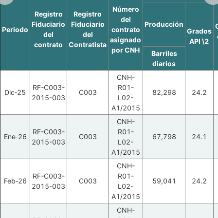
Número
Registro
Registro
del
Fiduciario
Fiduciario
Producción
Periodo
contrato
Grados
del
del
asignado
API \2
contrato
Contratista
por CNH
Barriles
diarios
CNH-
RF-C003-
R01-
Dic‑25
C003
82,298
24.2
2015-003
L02-
A1/2015
CNH-
RF-C003-
R01-
Ene‑26
C003
67,798
24.1
2015-003
L02-
A1/2015
CNH-
RF-C003-
R01-
Feb‑26
C003
59,041
24.2
2015-003
L02-
A1/2015
CNH-