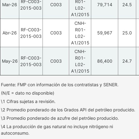
RF-C003-
R01-
Mar‑26
C003
79,714
24.5
2015-003
L02-
A1/2015
CNH-
RF-C003-
R01-
Abr‑26
C003
59,967
25.0
2015-003
L02-
A1/2015
CNH-
RF-C003-
R01-
May‑26
C003
86,400
24.7
2015-003
L02-
A1/2015
Fuente: FMP con información de los contratistas y SENER.
(N/E = dato no disponible)
\1 Cifras sujetas a revisión.
\2 Promedio ponderado de los Grados API del petróleo producido.
\3 Promedio ponderado de azufre del petróleo producido.
\4 La producción de gas natural no incluye nitrógeno ni
autoconsumo.