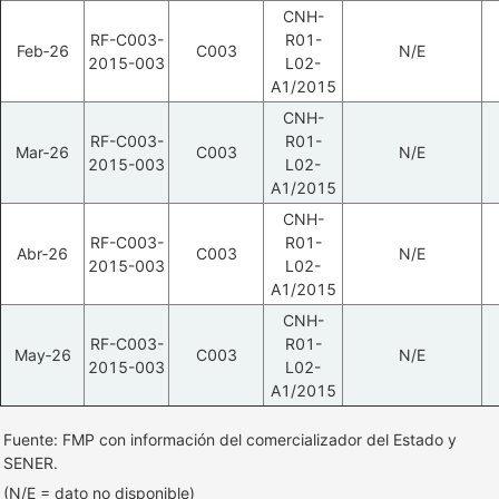
CNH-
RF-C003-
R01-
Feb‑26
C003
N/E
2015-003
L02-
A1/2015
CNH-
RF-C003-
R01-
Mar‑26
C003
N/E
2015-003
L02-
A1/2015
CNH-
RF-C003-
R01-
Abr‑26
C003
N/E
2015-003
L02-
A1/2015
CNH-
RF-C003-
R01-
May‑26
C003
N/E
2015-003
L02-
A1/2015
Fuente: FMP con información del comercializador del Estado y
SENER.
(N/E = dato no disponible)