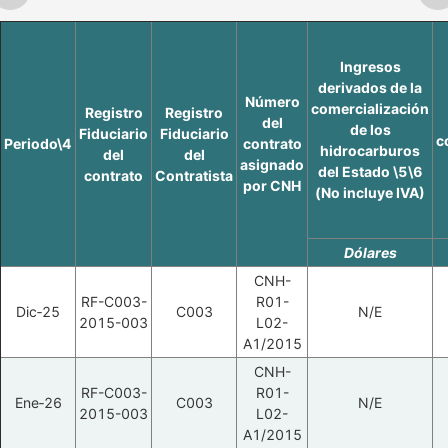
Ingresos
derivados de la
Número
comercialización
Registro
Registro
del
de los
Fiduciario
Fiduciario
c
Periodo\4
contrato
hidrocarburos
del
del
asignado
del Estado \5\6
contrato
Contratista
por CNH
(No incluye IVA)
Dólares
CNH-
RF-C003-
R01-
Dic‑25
C003
N/E
2015-003
L02-
A1/2015
CNH-
RF-C003-
R01-
Ene‑26
C003
N/E
2015-003
L02-
A1/2015