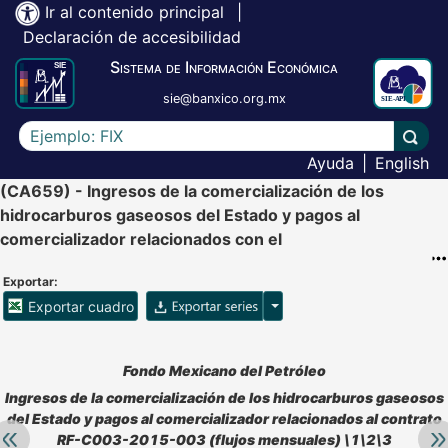
Ir al contenido principal
|
Declaración de accesibilidad
Sistema de Información Económica
sie@banxico.org.mx
Escriba el texto a buscar
Lleva
Ayuda
|
English
(CA659) - Ingresos de la comercialización de los
hidrocarburos gaseosos del Estado y pagos al
comercializador relacionados con el
Exportar:
Opciones para exportar ser
Exportar cuadro
Accesibilidad de Cuadros Analíticos, al exportar el cuadr
Fondo Mexicano del Petróleo
Ingresos de la comercialización de los hidrocarburos gaseosos
del Estado y pagos al comercializador relacionados al contrato
Retroceder:
Av
RF-C003-2015-003 (flujos mensuales) \1\2\3