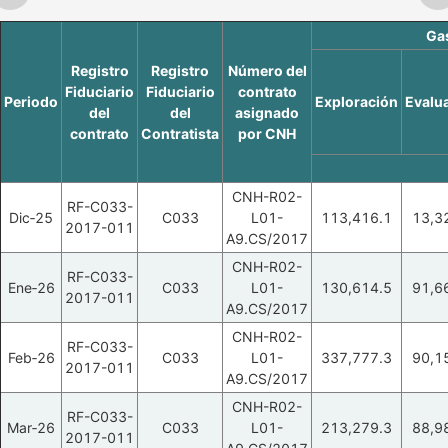
Gas
Registro
Registro
Número del
Fiduciario
Fiduciario
contrato
Periodo
Exploración
Evalu
del
del
asignado
contrato
Contratista
por CNH
CNH-R02-
RF-C033-
Dic‑25
C033
L01-
113,416.1
13,3
2017-011
A9.CS/2017
CNH-R02-
RF-C033-
Ene‑26
C033
L01-
130,614.5
91,6
2017-011
A9.CS/2017
CNH-R02-
RF-C033-
Feb‑26
C033
L01-
337,777.3
90,1
2017-011
A9.CS/2017
CNH-R02-
RF-C033-
Mar‑26
C033
L01-
213,279.3
88,9
2017-011