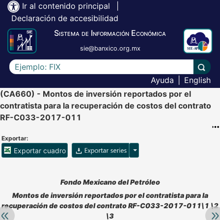
Ir al contenido principal
|
Declaración de accesibilidad
Sistema de Información Económica
sie@banxico.org.mx
Escriba el texto a buscar
Lleva
Ayuda
|
English
(CA660) - Montos de inversión reportados por el
contratista para la recuperación de costos del contrato
RF-C033-2017-011
Exportar:
Opciones para exportar ser
Exportar cuadro
Accesibilidad de Cuadros Analíticos, al exportar el cuadr
Fondo Mexicano del Petróleo
Montos de inversión reportados por el contratista para la
recuperación de costos del contrato RF-C033-2017-011\1 \2
Retroceder:
Av
\3