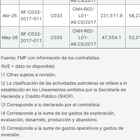
A9.CS/2017
CNH-R02-
RF-C033-
Abr‑26
C033
L01-
231,511.9
58,2
2017-011
A9.CS/2017
CNH-R02-
RF-C033-
May‑26
C033
L01-
47,554.1
52,0
2017-011
A9.CS/2017
Fuente: FMP con información de los contratistas.
(N/E = dato no disponible)
\1 Cifras sujetas a revisión.
\2 La clasificación de las actividades petroleras se refiere a lo
establecido en los Lineamientos emitidos por la Secretaría de
Hacienda y Crédito Público (SHCP).
\3 Corresponde a lo declarado por el contratista.
\4 Corresponde a la suma de los gastos de exploración,
evaluación, desarrollo, producción y abandono.
\5 Corresponde a la suma de gastos operativos y gastos de
inversión.