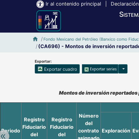
Ir al contenido principal
|
Declaración
Sistem
Inicio SIE-Banxico
Fondo Mexicano del Petróleo (Banxico como Fiduci
(CA696) - Montos de inversión reportado
Exportar:
Opciones
Exportar cuadro
Accesibilidad de Cuadros Analíticos, al exportar el cuadr
Montos de inversión reportados 
Número
Registro
Registro
del
Fiduciario
Fiduciario
Periodo
contrato
Exploración
Ev
del
del
Retroceder:
asignado