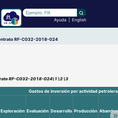
Escriba el texto a buscar
Llevar a cabo la b
Ayuda
|
English
l contrato RF-C032-2018-024
ontrato RF-C032-2018-024\1 \2 \3
Gastos de inversión por actividad petrolera
Exploración
Evaluación
Desarrollo
Producción
Abandon
Av