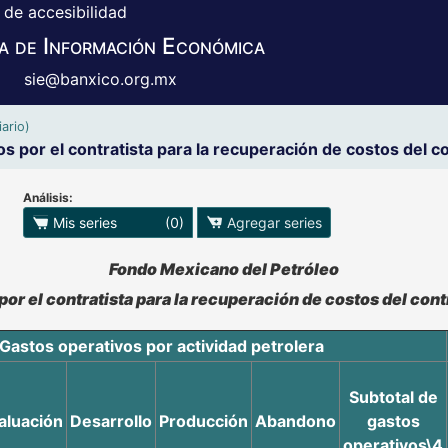
 de accesibilidad
a de Información Económica
sie@banxico.org.mx
ario)
s por el contratista para la recuperación de costos de
Análisis:
 para exportar series
Mis series
(0)
Agregar series
o se pueden manipular los datos en XLS
Fondo Mexicano del Petróleo
por el contratista para la recuperación de costos del c
Gastos operativos por actividad petrolera
Subtotal de
aluación
Desarrollo
Producción
Abandono
gastos
operativos\4