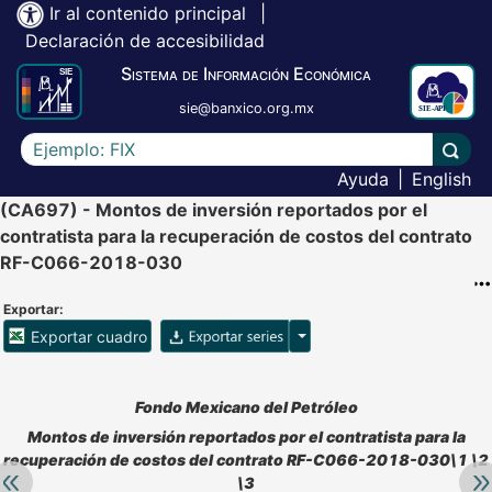
Ir al contenido principal
|
Declaración de accesibilidad
Sistema de Información Económica
sie@banxico.org.mx
Escriba el texto a buscar
Lleva
Ayuda
|
English
(CA697) - Montos de inversión reportados por el
contratista para la recuperación de costos del contrato
RF-C066-2018-030
Exportar:
Opciones para exportar ser
Exportar cuadro
Accesibilidad de Cuadros Analíticos, al exportar el cuadr
Fondo Mexicano del Petróleo
Montos de inversión reportados por el contratista para la
recuperación de costos del contrato RF-C066-2018-030\1 \2
Retroceder:
Av
\3