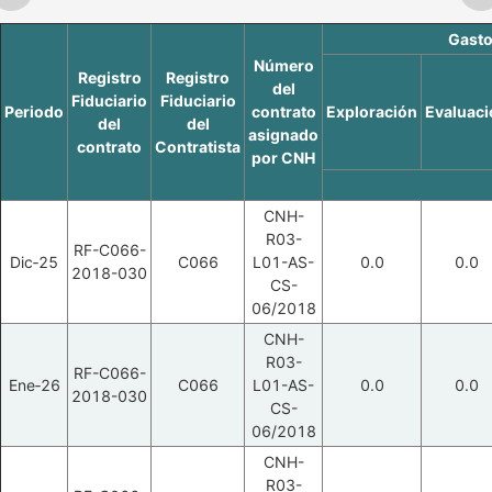
Gasto
Número
Registro
Registro
del
Fiduciario
Fiduciario
Periodo
contrato
Exploración
Evaluaci
del
del
asignado
contrato
Contratista
por CNH
CNH-
R03-
RF-C066-
Dic‑25
C066
L01-AS-
0.0
0.0
2018-030
CS-
06/2018
CNH-
R03-
RF-C066-
Ene‑26
C066
L01-AS-
0.0
0.0
2018-030
CS-
06/2018
CNH-
R03-