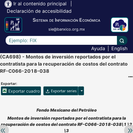
Ir al contenido principal
|
Declaración de accesibilidad
Sistema de Información Económica
sie@banxico.org.mx
Escriba el texto a buscar
Lleva
Ayuda
|
English
(CA698) - Montos de inversión reportados por el
contratista para la recuperación de costos del contrato
RF-C066-2018-038
Exportar:
Opciones para exportar ser
Exportar cuadro
Accesibilidad de Cuadros Analíticos, al exportar el cuadr
Fondo Mexicano del Petróleo
Montos de inversión reportados por el contratista para la
recuperación de costos del contrato RF-C066-2018-038\1 \2
Retroceder:
Av
\3