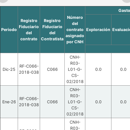
Gasto
Número
Registro
Registro
del
Fiduciario
Fiduciario
Periodo
contrato
Exploración
Evaluaci
del
del
asignado
contrato
Contratista
por CNH
CNH-
R03-
RF-C066-
Dic‑25
C066
L01-G-
0.0
0.0
2018-038
CS-
02/2018
CNH-
R03-
RF-C066-
Ene‑26
C066
L01-G-
0.0
0.0
2018-038
CS-
02/2018
CNH-
R03-