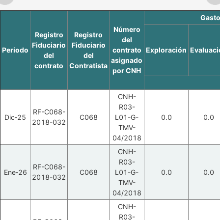
Gasto
Número
Registro
Registro
del
Fiduciario
Fiduciario
Periodo
contrato
Exploración
Evaluaci
del
del
asignado
contrato
Contratista
por CNH
CNH-
R03-
RF-C068-
Dic‑25
C068
L01-G-
0.0
0.0
2018-032
TMV-
04/2018
CNH-
R03-
RF-C068-
Ene‑26
C068
L01-G-
0.0
0.0
2018-032
TMV-
04/2018
CNH-
R03-