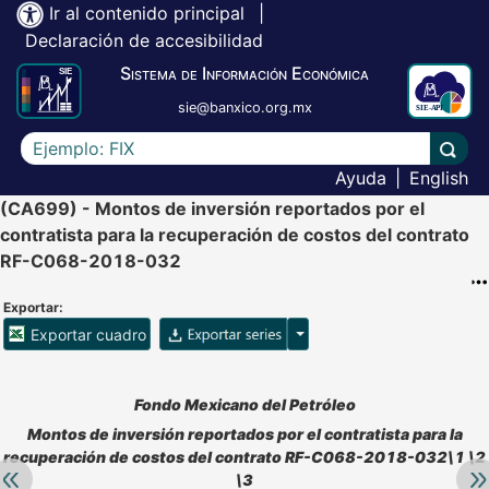
Ir al contenido principal
|
Declaración de accesibilidad
Sistema de Información Económica
sie@banxico.org.mx
Escriba el texto a buscar
Lleva
Ayuda
|
English
(CA699) - Montos de inversión reportados por el
contratista para la recuperación de costos del contrato
RF-C068-2018-032
Exportar:
Opciones para exportar ser
Exportar cuadro
Accesibilidad de Cuadros Analíticos, al exportar el cuadr
Fondo Mexicano del Petróleo
Montos de inversión reportados por el contratista para la
recuperación de costos del contrato RF-C068-2018-032\1 \2
Retroceder:
Av
\3