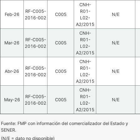
CNH-
RF-C005-
R01-
Feb‑26
C005
N/E
2016-002
L02-
A2/2015
CNH-
RF-C005-
R01-
Mar‑26
C005
N/E
2016-002
L02-
A2/2015
CNH-
RF-C005-
R01-
Abr‑26
C005
N/E
2016-002
L02-
A2/2015
CNH-
RF-C005-
R01-
May‑26
C005
N/E
2016-002
L02-
A2/2015
Fuente: FMP con información del comercializador del Estado y
SENER.
(N/E = dato no disponible)