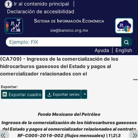
Ir al contenido principal
|
Declaración de accesibilidad
Sistema de Información Económica
sie@banxico.org.mx
Escriba el texto a buscar
Lleva
Ayuda
|
English
(CA709) - Ingresos de la comercialización de los
hidrocarburos gaseosos del Estado y pagos al
comercializador relacionados con el
Exportar:
Opciones para exportar ser
Exportar cuadro
Accesibilidad de Cuadros Analíticos, al exportar el cuadr
Fondo Mexicano del Petróleo
Ingresos de la comercialización de los hidrocarburos gaseosos
del Estado y pagos al comercializador relacionados al contrato
Retroceder:
Av
RF-C005-2016-002 (flujos mensuales) \1\2\3