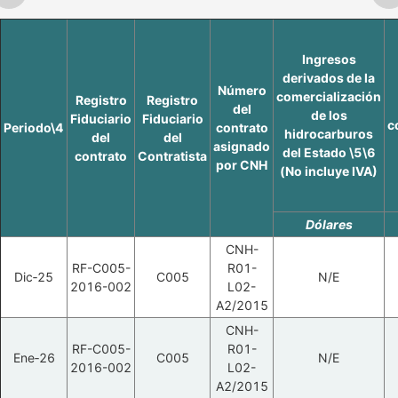
Ingresos
derivados de la
Número
comercialización
Registro
Registro
del
de los
Fiduciario
Fiduciario
c
Periodo\4
contrato
hidrocarburos
del
del
asignado
del Estado \5\6
contrato
Contratista
por CNH
(No incluye IVA)
Dólares
CNH-
RF-C005-
R01-
Dic‑25
C005
N/E
2016-002
L02-
A2/2015
CNH-
RF-C005-
R01-
Ene‑26
C005
N/E
2016-002
L02-
A2/2015