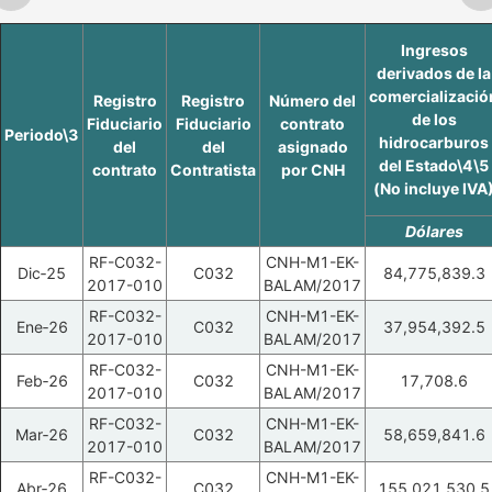
Ingresos
derivados de la
comercializació
Registro
Registro
Número del
de los
Fiduciario
Fiduciario
contrato
Periodo\3
hidrocarburos
del
del
asignado
del Estado\4\5
contrato
Contratista
por CNH
(No incluye IVA
Dólares
RF-C032-
CNH-M1-EK-
Dic‑25
C032
84,775,839.3
2017-010
BALAM/2017
RF-C032-
CNH-M1-EK-
Ene‑26
C032
37,954,392.5
2017-010
BALAM/2017
RF-C032-
CNH-M1-EK-
Feb‑26
C032
17,708.6
2017-010
BALAM/2017
RF-C032-
CNH-M1-EK-
Mar‑26
C032
58,659,841.6
2017-010
BALAM/2017
RF-C032-
CNH-M1-EK-
Abr‑26
C032
155,021,530.5