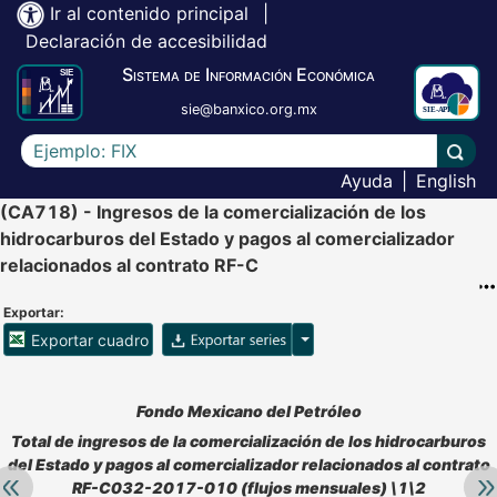
Ir al contenido principal
|
Declaración de accesibilidad
Sistema de Información Económica
sie@banxico.org.mx
Escriba el texto a buscar
Lleva
Ayuda
|
English
(CA718) - Ingresos de la comercialización de los
hidrocarburos del Estado y pagos al comercializador
relacionados al contrato RF-C
Exportar:
Opciones para exportar ser
Exportar cuadro
Accesibilidad de Cuadros Analíticos, al exportar el cuadr
Fondo Mexicano del Petróleo
Total de ingresos de la comercialización de los hidrocarburos
del Estado y pagos al comercializador relacionados al contrato
Retroceder:
Av
RF-C032-2017-010 (flujos mensuales) \1\2