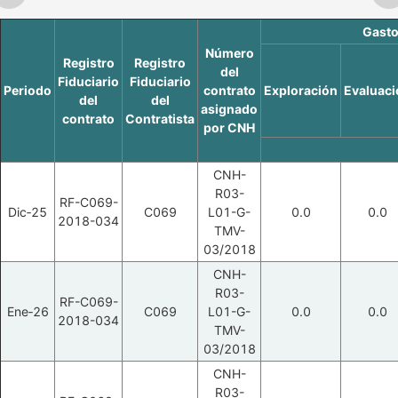
Gasto
Número
Registro
Registro
del
Fiduciario
Fiduciario
Periodo
contrato
Exploración
Evaluaci
del
del
asignado
contrato
Contratista
por CNH
CNH-
R03-
RF-C069-
Dic‑25
C069
L01-G-
0.0
0.0
2018-034
TMV-
03/2018
CNH-
R03-
RF-C069-
Ene‑26
C069
L01-G-
0.0
0.0
2018-034
TMV-
03/2018
CNH-
R03-