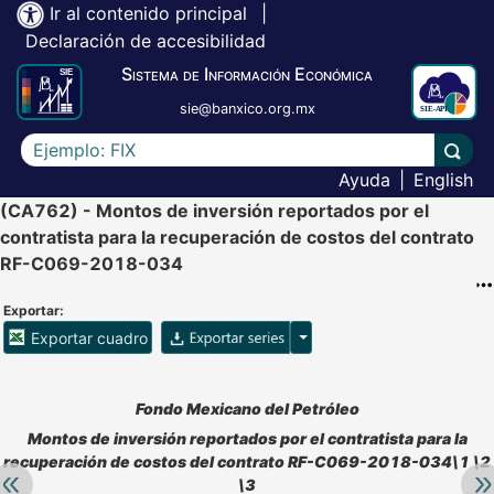
Ir al contenido principal
|
Declaración de accesibilidad
Sistema de Información Económica
sie@banxico.org.mx
Escriba el texto a buscar
Lleva
Ayuda
|
English
(CA762) - Montos de inversión reportados por el
contratista para la recuperación de costos del contrato
RF-C069-2018-034
Exportar:
Opciones para exportar ser
Exportar cuadro
Accesibilidad de Cuadros Analíticos, al exportar el cuadr
Fondo Mexicano del Petróleo
Montos de inversión reportados por el contratista para la
recuperación de costos del contrato RF-C069-2018-034\1 \2
Retroceder:
Av
\3