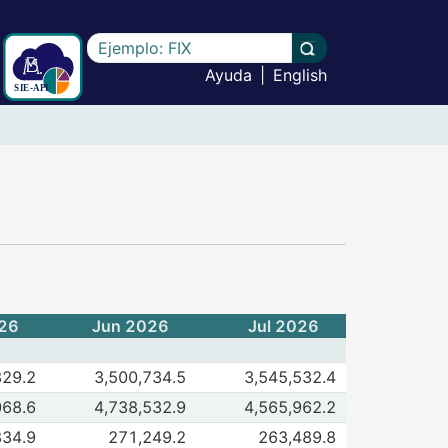
Escriba el texto a buscar
Llevar a cabo la b
Ayuda
|
English
taria - (CF139)
26
Jun 2026
Jul 2026
de (A) Base Monetaria (Millones de Pesos)
829.2
3,500,734.5
3,545,532.4
 2026
Jul 2026
de (B) Activos Internacionales Netos (Millones de Pesos) 1
068.6
4,738,532.9
4,565,962.2
 2026
Jul 2026
de Activos Internacionales Netos (Millones de Dólares de E
834.9
271,249.2
263,489.8
 2026
Jul 2026