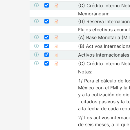
Seleccionar serie (C) Crédito Interno Ne
Seleccione sus series
(C) Crédito Interno Net
Mostrar metadatos de la serie (C)
Mostrar gráfica de
Memorándum:
Seleccionar serie (D) Reserva Internacio
Seleccione sus series
(D) Reserva Internacion
Mostrar metadatos de la serie (D
Mostrar gráfica de
Flujos efectivos acumul
Seleccionar serie (A) Base Monetaria (M
Seleccione sus series
(A) Base Monetaria (Mi
Mostrar metadatos de la serie (A) Bas
Mostrar gráfica de l
Seleccionar serie (B) Activos Internaci
Seleccione sus series
(B) Activos Internacion
Mostrar metadatos de la serie (B
Mostrar gráfica de
Seleccionar serie Activos Internacional
Seleccione sus series
Activos Internacionales
Mostrar metadatos de la serie Ac
Mostrar gráfica d
Seleccionar serie (C) Crédito Interno Ne
Seleccione sus series
(C) Crédito Interno Net
Mostrar metadatos de la serie (C)
Mostrar gráfica de
Notas:
1/ Para el cálculo de l
México con el FMI y la 
y a la cotización de di
citados pasivos y la t
a la fecha de cada repo
2/ Los activos internac
de seis meses, a lo que