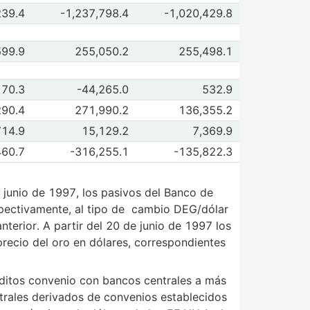
de (C) Crédito Interno Neto (Millones de Pesos)([(A)-(B)])
239.4
-1,237,798.4
-1,020,429.8
 2026
Jul 2026
de (D) Reserva Internacional (Millones de Dólares de E.U.) 
599.9
255,050.2
255,498.1
 2026
Jul 2026
de (A) Base Monetaria (Millones de Pesos)
170.3
-44,265.0
532.9
 2026
Jul 2026
de (B) Activos Internacionales Netos (Millones de Pesos) 4
290.4
271,990.2
136,355.2
 2026
Jul 2026
de Activos Internacionales Netos (Millones de Dólares de E
714.9
15,129.2
7,369.9
 2026
Jul 2026
de (C) Crédito Interno Neto (Millones de Pesos)([(A)-(B)]) 
460.7
-316,255.1
-135,822.3
 2026
Jul 2026
e junio de 1997, los pasivos del Banco de
espectivamente, al tipo de cambio DEG/dólar
terior. A partir del 20 de junio de 1997 los
recio del oro en dólares, correspondientes
réditos convenio con bancos centrales a más
ntrales derivados de convenios establecidos