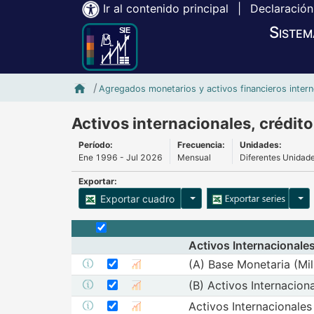
Ir al contenido principal
|
Declaración
Sistem
Inicio SIE-Banxico
Agregados monetarios y activos financieros inter
Activos internacionales, crédit
Período:
Frecuencia:
Unidades:
Ene 1996 - Jul 2026
Mensual
Diferentes Unidad
Exportar:
Opciones para exportar cu
Opci
Exportar cuadro
Selecciona o desmarca todas las series
Activos Internacionale
Seleccionar serie (A) Base Monetaria (M
Seleccione sus series
(A) Base Monetaria (Mi
Mostrar metadatos de la serie (A) Bas
Mostrar gráfica de l
Seleccionar serie (B) Activos Internaci
Seleccione sus series
(B) Activos Internacion
Mostrar metadatos de la serie (B
Mostrar gráfica de
Seleccionar serie Activos Internacional
Seleccione sus series
Activos Internacionales
Mostrar metadatos de la serie A
Mostrar gráfica d