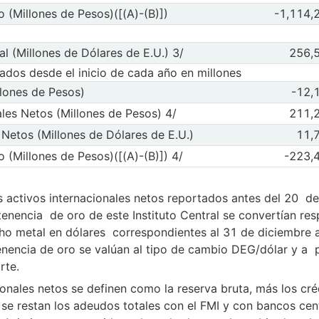
to (Millones de Pesos)([(A)-(B)])
Observaciones 
o (Millones de Pesos)([(A)-(B)])
-1,114,
 Crédito Interno Neto (Millones de Pesos)([(A)-(B)])
May 2026
Jun
 la serie (C) Crédito Interno Neto (Millones de Pesos)([(A)-(B)])
nal (Millones de Dólares de E.U.) 3/
Observaciones 
al (Millones de Dólares de E.U.) 3/
256,
) Reserva Internacional (Millones de Dólares de E.U.) 3/
May 2026
Jun
 la serie (D) Reserva Internacional (Millones de Dólares de E.U.) 3/
ados desde el inicio de cada año en millones
illones de Pesos)
Observaciones 
llones de Pesos)
-12,
e Monetaria (Millones de Pesos)
May 2026
Jun
a serie (A) Base Monetaria (Millones de Pesos)
onales Netos (Millones de Pesos) 4/
Observaciones 
ales Netos (Millones de Pesos) 4/
211,
) Activos Internacionales Netos (Millones de Pesos) 4/
May 2026
Jun
 la serie (B) Activos Internacionales Netos (Millones de Pesos) 4/
es Netos (Millones de Dólares de E.U.)
Observaciones 
 Netos (Millones de Dólares de E.U.)
11,
tivos Internacionales Netos (Millones de Dólares de E.U.)
May 2026
Jun
e la serie Activos Internacionales Netos (Millones de Dólares de E.U.)
to (Millones de Pesos)([(A)-(B)]) 4/
Observaciones 
o (Millones de Pesos)([(A)-(B)]) 4/
-223,
 Crédito Interno Neto (Millones de Pesos)([(A)-(B)]) 4/
May 2026
Jun
 la serie (C) Crédito Interno Neto (Millones de Pesos)([(A)-(B)]) 4/
os activos internacionales netos reportados antes del 20 d
tenencia de oro de este Instituto Central se convertían r
cho metal en dólares correspondientes al 31 de diciembre an
enencia de oro se valúan al tipo de cambio DEG/dólar y a p
rte.
ionales netos se definen como la reserva bruta, más los c
 se restan los adeudos totales con el FMI y con bancos ce