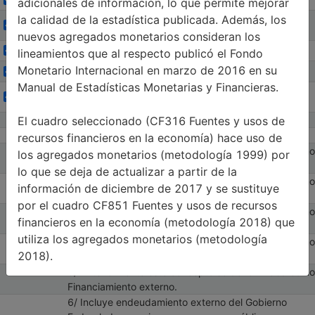
Seleccione sus series
Mostrar gráfica de la serie Otros conceptos
adicionales de información, lo que permite mejorar
Abr-Jun 20
Activos externos de la banca
Mostrar elementos de Otros conceptos
la calidad de la estadística publicada. Además, los
Seleccionar serie Activos externos de la banca comercial
Seleccione sus series
Observacion
453,157.8
Mostrar gráfica de la serie Activos externos de la banca co
Abr-Jun 2
comercial
nuevos agregados monetarios consideran los
Mostrar elementos de Activos externos de la b
Seleccionar serie Resto
Seleccione sus series
Observaciones
Resto
-1,449,625.0
Mostrar gráfica de la serie Resto
lineamientos que al respecto publicó el Fondo
Abr-Jun 2017
Monetario Internacional en marzo de 2016 en su
Seleccionar serie Memo: M4 14/
Seleccione sus series
Observaciones
Memo: M4 14/
16,123,483.8
Mostrar gráfica de la serie Memo: M4 14/
Abr-Jun 2017
Manual de Estadísticas Monetarias y Financieras.
Memo: Financiamiento a empresas
Seleccionar serie Memo: Financiamiento a empresas 15/
Seleccione sus series
Observaciones
5,836,455.8
Mostrar gráfica de la serie Memo: Financiamiento a empres
Abr-Jun 201
15/
El cuadro seleccionado (CF316 Fuentes y usos de
*(-)
Notas:
recursos financieros en la economía) hace uso de
1/ Anteriormente este concepto se denominaba como
los agregados monetarios (metodología 1999) por
M4 en poder de residentes.
lo que se deja de actualizar a partir de la
2/ Anteriormente este concepto se denominaba como
información de diciembre de 2017 y se sustituye
el Resto de M4 en poder de residentes.
por el cuadro CF851 Fuentes y usos de recursos
3/ Anteriormente este concepto se denominaba como
financieros en la economía (metodología 2018) que
SAR.
utiliza los agregados monetarios (metodología
4/ Anteriormente este concepto se denominaba como
2018).
M4 en poder de no residentes.
5/ Anteriormente este concepto se denominaba como
Financiamiento externo.
6/ Incluye endeudamiento externo del Gobierno