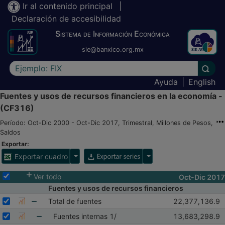
Ir al contenido principal
|
Declaración de accesibilidad
Sistema de Información Económica
sie@banxico.org.mx
Escriba el texto a buscar
Lleva
Ayuda
|
English
Fuentes y usos de recursos financieros en la economía -
(CF316)
Período: Oct-Dic 2000 - Oct-Dic 2017, Trimestral, Millones de Pesos,
Saldos
Exportar:
Opciones para exportar cuadro
Opciones para exportar 
Exportar cuadro
Selecciona o desmarca todas las series
Ver todo
Oct-Dic 2017
Fuentes y usos de recursos financieros
Seleccionar serie Total de fuentes
Seleccione sus series
Observaciones 
Total de fuentes
22,377,136.9
Mostrar gráfica de la serie Total de fuentes
Abr-Jun 2017
Mostrar elementos de Total de fuentes
Seleccionar serie Fuentes internas 1/
Seleccione sus series
Observaciones d
Fuentes internas 1/
13,683,298.9
Mostrar gráfica de la serie Fuentes internas 1/
Abr-Jun 2017