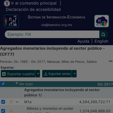
Ir al contenido principal
|
Declaración de accesibilidad
Sistema de Información Económica
sie@banxico.org.mx
Escriba el texto a buscar
Lleva
Ayuda
|
English
Agregados monetarios incluyendo al sector público -
(CF77)
Período: Dic 1985 - Dic 2017, Mensual, Miles de Pesos, Saldos
Exportar:
Opciones para exportar cuadro
Opciones para exportar 
Exportar cuadro
Selecciona o desmarca todas las series
Ver todo
Dic 2017
Agregados monetarios incluyendo al sector
público 1/
Seleccionar serie M1a
Seleccione sus series
Observaciones de 
M1a
4,594,399,722.71
Mostrar gráfica de la serie M1a
Oct 2017
Nov 201
Billetes y monedas en poder
Mostrar elementos de M1a
Seleccionar serie Billetes y monedas en poder del público 2/
Seleccione sus series
Observaciones de Bi
1,374,048,888.00
Mostrar gráfica de la serie Billetes y monedas en poder de
Oct 2017
Nov 201