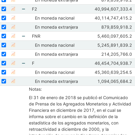
Seleccione sus series
Mostrar gráfica de la serie En moneda extranjera
Abr 2026
May 2
Seleccionar serie F2
Seleccione sus series
Observaciones de F
F2
40,994,607,333.4
Mostrar gráfica de la serie F2
Abr 2026
May 202
Mostrar elementos de F2
Seleccionar serie En moneda nacional
Seleccione sus series
Observaciones de E
En moneda nacional
40,114,747,415.2
Mostrar gráfica de la serie En moneda nacional
Abr 2026
May 202
Seleccionar serie En moneda extranjera
Seleccione sus series
Observaciones d
En moneda extranjera
879,859,918.2
Mostrar gráfica de la serie En moneda extranjera
Abr 2026
May 2
Seleccionar serie FNR
Seleccione sus series
Observaciones de
FNR
5,460,097,605.2
Mostrar gráfica de la serie FNR
Abr 2026
May 20
Mostrar elementos de FNR
Seleccionar serie En moneda nacional
Seleccione sus series
Observaciones de 
En moneda nacional
5,245,891,839.2
Mostrar gráfica de la serie En moneda nacional
Abr 2026
May 20
Seleccionar serie En moneda extranjera
Seleccione sus series
Observaciones d
En moneda extranjera
214,205,766.0
Mostrar gráfica de la serie En moneda extranjera
Abr 2026
May 2
Seleccionar serie F
Seleccione sus series
Observaciones de F
F
46,454,704,938.7
Mostrar gráfica de la serie F
Abr 2026
May 202
Mostrar elementos de F
Seleccionar serie En moneda nacional
Seleccione sus series
Observaciones de E
En moneda nacional
45,360,639,254.5
Mostrar gráfica de la serie En moneda nacional
Abr 2026
May 202
Seleccionar serie En moneda extranjera
Seleccione sus series
Observaciones de 
En moneda extranjera
1,094,065,684.2
Mostrar gráfica de la serie En moneda extranjera
Abr 2026
May 20
Notas:
El 31 de enero de 2018 se publicó el Comunicado
de Prensa de los Agregados Monetarios y Actividad
Financiera en diciembre de 2017, en el cual se
informa sobre el cambio en la definición de la
estadística de los agregados monetarios, con
retroactividad a diciembre de 2000, y la