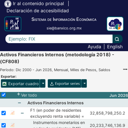
Ir al contenido principal
|
Declaración de accesibilidad
Sistema de Información Económica
sie@banxico.org.mx
Escriba el texto a buscar
Lleva
Ayuda
|
English
Activos Financieros Internos (metodología 2018) -
(CF808)
Período: Dic 2000 - Jun 2026, Mensual, Miles de Pesos, Saldos
Exportar:
Opciones para exportar cuadro
Opciones para exportar 
Exportar cuadro
Selecciona o desmarca todas las series
Ver todo
Jun 2026
Activos Financieros Internos
F1 (en poder de residentes
Mostrar elementos de Activos Financieros Interno
Seleccionar serie F1 (en poder de residentes excluyendo renta varia
Seleccione sus series
Observaciones de F1
32,858,798,250.2
Mostrar gráfica de la serie F1 (en poder de residen
Abr 2026
May 202
excluyendo renta variable) =
Mostrar elementos de F1 (en poder de residentes
Instrumentos monetarios en
Seleccionar serie Instrumentos monetarios en poder de residentes 
Seleccione sus series
Observaciones de In
20,233,746,136.9
Mostrar gráfica de la serie Instrumentos monetarios
Abr 2026
May 202