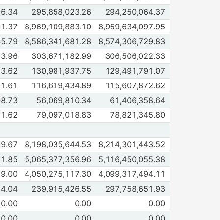
de Fovissste
96.34
295,858,023.26
294,250,064.37
 2026
Jun 2026
de Retiro
81.37
8,969,109,883.10
8,959,634,097.95
 2026
Jun 2026
de Acciones de las Siefores 1/
45.79
8,586,341,681.28
8,574,306,729.83
 2026
Jun 2026
 de En Banco de México
23.96
303,671,182.99
306,506,022.33
 2026
Jun 2026
 de IMSS
63.62
130,981,937.75
129,491,791.07
 2026
Jun 2026
 de ISSSTE
51.61
116,619,434.89
115,607,872.62
 2026
Jun 2026
de Fondo de pensiones para el bienestar 2/
08.73
56,069,810.34
61,406,358.64
 2026
Jun 2026
 de Bono de Pension ISSSTE 3/
11.62
79,097,018.83
78,821,345.80
 2026
Jun 2026
de Inversiones de las Siefores 4/
39.67
8,198,035,644.53
8,214,301,443.52
 2026
Jun 2026
de Inversión en valores internos
21.85
5,065,377,356.96
5,116,450,055.38
 2026
Jun 2026
 de Gubernamentales
39.00
4,050,275,117.30
4,099,317,494.11
 2026
Jun 2026
 de Cetes
24.04
239,915,426.55
297,758,651.93
 2026
Jun 2026
 de Bondes
0.00
0.00
0.00
 2026
Jun 2026
 de Bondes D
0.00
0.00
0.00
 2026
Jun 2026