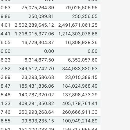
 de Bondes F
60.63
75,075,264.39
79,025,506.95
 2026
Jun 2026
 de Bondes G
89.86
250,099.81
250,256.05
 2026
Jun 2026
 de Udibonos
64.01
2,502,289,645.12
2,491,671,061.25
 2026
Jun 2026
de Bonos a tasa fija
44.41
1,216,015,377.06
1,214,303,078.68
 2026
Jun 2026
 de Bonos MS
56.05
16,729,304.37
16,308,939.26
 2026
Jun 2026
 de Emitidos por el Banco de México (BREMS)
0.00
0.00
0.00
 2026
Jun 2026
de Emitidos por el IPAB 5/
46.23
6,314,877.50
6,352,057.60
 2026
Jun 2026
de Otros valores públicos
57.82
349,512,742.70
344,933,830.93
 2026
Jun 2026
de Estados y municipios
03.89
23,293,586.63
23,010,389.15
 2026
Jun 2026
 de Organismos y empresas 6/
58.47
185,431,836.06
184,024,968.49
 2026
Jun 2026
de PICs y CBICs 7/
95.46
140,787,320.02
137,898,473.29
 2026
Jun 2026
de Privados no bancarios 8/
61.33
408,281,350.82
405,179,761.41
 2026
Jun 2026
 de Bancarios
17.46
250,993,268.64
260,666,911.33
 2026
Jun 2026
 de Banca comercial
76.55
99,893,235.15
100,949,214.89
 2026
Jun 2026
de Banca de desarrollo
40.91
151,100,033.49
159,717,696.44