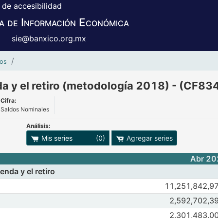
 de accesibilidad
a de Información Económica
sie@banxico.org.mx
Fondos de ahorro para la vivienda y el retiro (metod
nos
da y el retiro (metodología 2018) - (CF83
Cifra:
Saldos Nominales
Análisis:
adro
ones para exportar series
Mis series
(0)
Agregar series
Abr 20
enda y el retiro
horro para la vivienda y el retiro
Observaciones 
11,251,842,9
Abr 2026
May
l
Observaciones
2,592,702,3
Abr 2026
May
ienda
Observaciones 
2,301,483,0
Abr 2026
May