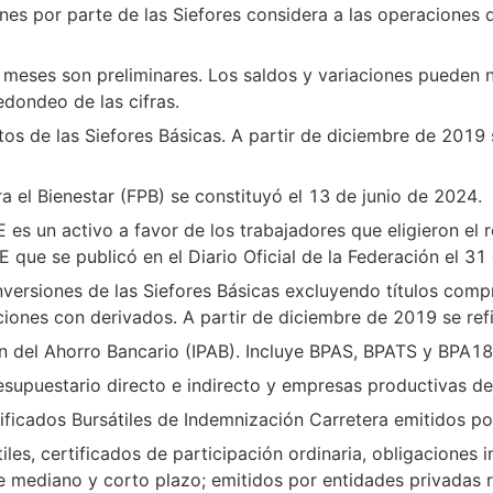
ones por parte de las Siefores considera a las operaciones 
es meses son preliminares. Los saldos y variaciones pueden 
dondeo de las cifras.
etos de las Siefores Básicas. A partir de diciembre de 2019 s
a el Bienestar (FPB) se constituyó el 13 de junio de 2024.
 es un activo a favor de los trabajadores que eligieron el
TE que se publicó en el Diario Oficial de la Federación el 3
 inversiones de las Siefores Básicas excluyendo títulos comp
ones con derivados. A partir de diciembre de 2019 se refi
ión del Ahorro Bancario (IPAB). Incluye BPAS, BPATS y BPA18
supuestario directo e indirecto y empresas productivas de
tificados Bursátiles de Indemnización Carretera emitidos po
iles, certificados de participación ordinaria, obligaciones i
 mediano y corto plazo; emitidos por entidades privadas r