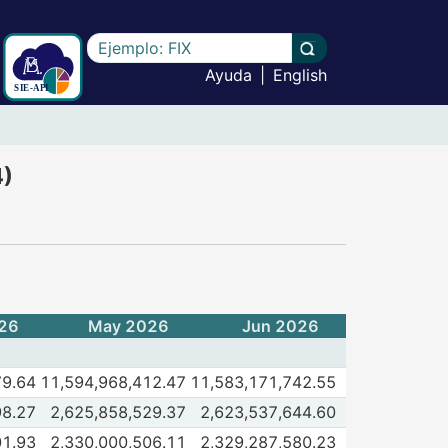
Escriba el texto a buscar
Llevar a cabo la b
Ayuda
|
English
ología 2018) - (CF834)
4)
26
May 2026
Jun 2026
de Total
79.64
11,594,968,412.47
11,583,171,742.55
 2026
Jun 2026
 de Vivienda
98.27
2,625,858,529.37
2,623,537,644.60
 2026
Jun 2026
de Infonavit
01.93
2,330,000,506.11
2,329,287,580.23
 2026
Jun 2026