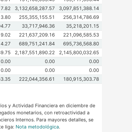
 2026
Jun 2026
de Inversión en otros instrumentos
17.82
3,132,658,287.57
3,097,851,388.14
 2026
Jun 2026
de Valores de deuda externa
13.80
255,355,155.51
256,314,786.69
 2026
Jun 2026
 de UMS 9/
94.77
33,717,946.36
35,218,201.15
 2026
Jun 2026
de Otros valores de deuda externa 10/
19.02
221,637,209.16
221,096,585.53
 2026
Jun 2026
de Certificados de Capital de Desarrollo
14.27
689,751,241.84
695,736,568.80
 2026
Jun 2026
de Valores de renta variable 11/
89.75
2,187,551,890.22
2,145,800,032.65
 2026
Jun 2026
de Depósitos efectivo (Banxico)
0.00
0.00
0.00
 2026
Jun 2026
 de Depósitos en Banco de México (ISSSTE) 12/
0.00
0.00
0.00
 2026
Jun 2026
de Títulos comprados en reporto
83.35
222,044,356.61
180,915,303.78
 2026
Jun 2026
os y Actividad Financiera en diciembre de
gregados monetarios, con retroactividad a
ieros Internos. Para mayores detalles, se
e liga:
Nota metodológica
.