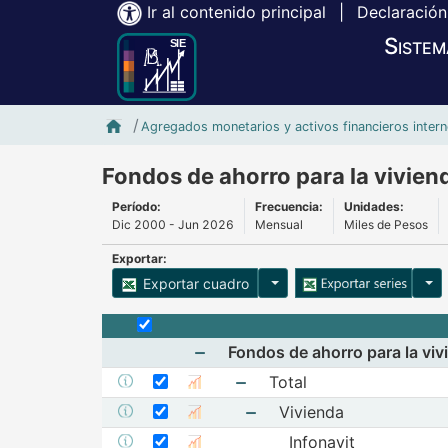
Ir al contenido principal
|
Declaración
Sistem
Inicio SIE-Banxico
Agregados monetarios y activos financieros inter
Fondos de ahorro para la vivien
Período:
Frecuencia:
Unidades:
Dic 2000 - Jun 2026
Mensual
Miles de Pesos
Exportar:
Opciones para exportar cu
Opci
Exportar cuadro
Selecciona o desmarca todas las series
Fondos de ahorro para la vivi
Seleccionar serie Total
Mostrar elementos de Fondos de a
Seleccione sus series
Total
Mostrar metadatos de la serie Total
Mostrar gráfica de la serie Total
Seleccionar serie Vivienda
Mostrar elementos de Tota
Seleccione sus series
Vivienda
Mostrar metadatos de la serie Vivienda
Mostrar gráfica de la serie Vivienda
Seleccionar serie Infonavit
Mostrar elementos de Viv
Seleccione sus series
Infonavit
Mostrar metadatos de la serie Infonavit
Mostrar gráfica de la serie Infonavit