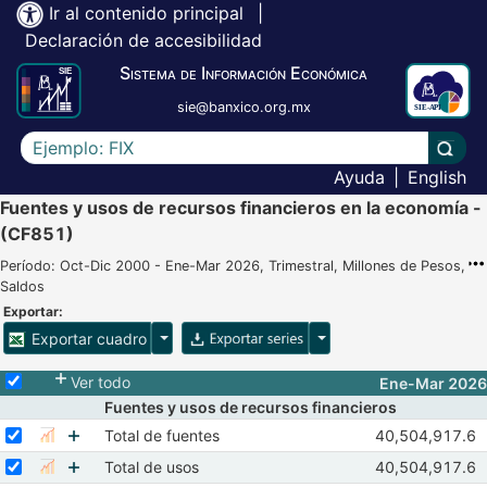
Ir al contenido principal
|
Declaración de accesibilidad
Sistema de Información Económica
sie@banxico.org.mx
Escriba el texto a buscar
Lleva
Ayuda
|
English
Fuentes y usos de recursos financieros en la economía -
(CF851)
Período: Oct-Dic 2000 - Ene-Mar 2026, Trimestral, Millones de Pesos,
Saldos
Exportar:
Opciones para exportar cuadro
Opciones para exportar 
Exportar cuadro
Selecciona o desmarca todas las series
Ver todo
Ene-Mar 2026
Fuentes y usos de recursos financieros
Seleccionar serie Total de fuentes
Seleccione sus series
Observaciones 
Total de fuentes
40,504,917.6
Mostrar gráfica de la serie Total de fuentes
Jul-Sep 2025
Seleccionar serie Total de usos
Mostrar elementos de Total de fuentes
Seleccione sus series
Observaciones 
Total de usos
40,504,917.6
Mostrar gráfica de la serie Total de usos
Jul-Sep 2025