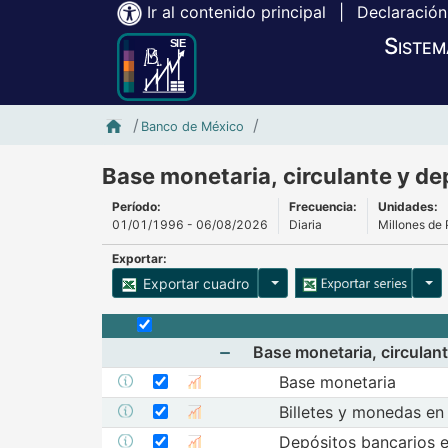
Ir al contenido principal
|
Declaración
Sistem
Inicio SIE-Banxico
Base monetaria, circula
Banco de México
Base monetaria, circulante y de
Período:
Frecuencia:
Unidades:
01/01/1996 - 06/08/2026
Diaria
Millones de
Exportar:
Opciones para exportar cu
Opci
Exportar cuadro
Selecciona o desmarca todas las series
Base monetaria, circulan
Seleccionar serie Base monetaria
Mostrar elementos de Base mo
Seleccione sus series
Base monetaria
Mostrar metadatos de la serie Base monetaria
Mostrar gráfica de la serie Base 
Seleccionar serie Billetes y monedas en
Seleccione sus series
Billetes y monedas en 
Mostrar metadatos de la serie Billetes 
Mostrar gráfica de la
Seleccionar serie Depósitos bancarios e
Seleccione sus series
Depósitos bancarios e
Mostrar metadatos de la serie Depós
Mostrar gráfica de 