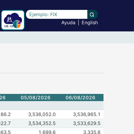
Escriba el texto a buscar
Llevar a cabo la b
Ayuda
|
English
26
05/08/2026
06/08/2026
 de Base monetaria
286.2
3,536,052.0
3,536,965.1
5/08/2026
06/08/2026
de Billetes y monedas en circulación 1/
622.7
3,534,352.5
3,533,629.5
5/08/2026
06/08/2026
de Depósitos bancarios en cuenta corriente 2/
663.5
1,699.6
3,335.6
5/08/2026
06/08/2026