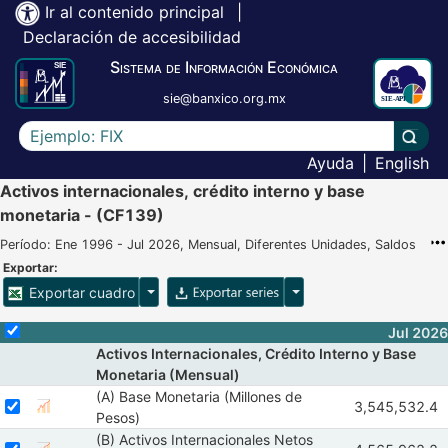
Ir al contenido principal
|
Declaración de accesibilidad
Sistema de Información Económica
sie@banxico.org.mx
Escriba el texto a buscar
Lleva
Ayuda
|
English
Activos internacionales, crédito interno y base
monetaria - (CF139)
Período: Ene 1996 - Jul 2026, Mensual, Diferentes Unidades, Saldos
Exportar:
Opciones para exportar cuadro
Opciones para exportar 
Exportar cuadro
Selecciona o desmarca todas las series
Jul 2026
Activos Internacionales, Crédito Interno y Base
Monetaria (Mensual)
(A) Base Monetaria (Millones de
Seleccionar serie (A) Base Monetaria (Millones de Pesos)
Seleccione sus series
Observaciones
3,545,532.4
Mostrar gráfica de la serie (A) Base Monetaria (Millones de
May 2026
Ju
Pesos)
(B) Activos Internacionales Netos
Seleccionar serie (B) Activos Internacionales Netos (Millones de Pes