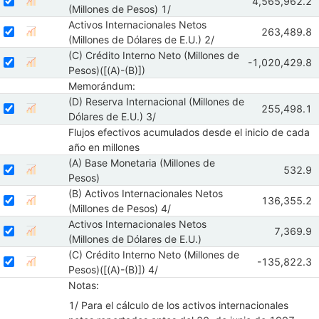
Seleccione sus series
Observaciones 
4,565,962.2
Mostrar gráfica de la serie (B) Activos Internacional
May 2026
Ju
(Millones de Pesos) 1/
Activos Internacionales Netos
Seleccionar serie Activos Internacionales Netos (Millones de Dólares
Seleccione sus series
Observacione
263,489.8
Mostrar gráfica de la serie Activos Internacionales
May 2026
J
(Millones de Dólares de E.U.) 2/
(C) Crédito Interno Neto (Millones de
Seleccionar serie (C) Crédito Interno Neto (Millones de Pesos)([(A)-(
Seleccione sus series
Observaciones d
-1,020,429.8
Mostrar gráfica de la serie (C) Crédito Interno Neto (
May 2026
Jun
Pesos)([(A)-(B)])
Memorándum:
(D) Reserva Internacional (Millones de
Seleccionar serie (D) Reserva Internacional (Millones de Dólares de E
Seleccione sus series
Observacione
255,498.1
Mostrar gráfica de la serie (D) Reserva Internacional
May 2026
J
Dólares de E.U.) 3/
Flujos efectivos acumulados desde el inicio de cada
año en millones
(A) Base Monetaria (Millones de
Seleccionar serie (A) Base Monetaria (Millones de Pesos)
Seleccione sus series
Observa
532.9
Mostrar gráfica de la serie (A) Base Monetaria (Millones de
May 2
Pesos)
(B) Activos Internacionales Netos
Seleccionar serie (B) Activos Internacionales Netos (Millones de Pes
Seleccione sus series
Observacione
136,355.2
Mostrar gráfica de la serie (B) Activos Internacional
May 2026
J
(Millones de Pesos) 4/
Activos Internacionales Netos
Seleccionar serie Activos Internacionales Netos (Millones de Dólares
Seleccione sus series
Observaci
7,369.9
Mostrar gráfica de la serie Activos Internacionales 
May 202
(Millones de Dólares de E.U.)
(C) Crédito Interno Neto (Millones de
Seleccionar serie (C) Crédito Interno Neto (Millones de Pesos)([(A)-(
Seleccione sus series
Observaciones
-135,822.3
Mostrar gráfica de la serie (C) Crédito Interno Neto 
May 2026
J
Pesos)([(A)-(B)]) 4/
Notas:
1/ Para el cálculo de los activos internacionales