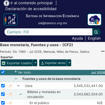
Ir al contenido principal
|
Declaración de accesibilidad
Sistema de Información Económica
sie@banxico.org.mx
Escriba el texto a buscar
Lleva
Ayuda
|
English
Base monetaria, Fuentes y usos - (CF2)
Período: Dic 1985 - Jul 2026, Mensual, Miles de Pesos, Saldos
Exportar:
Opciones para exportar cuadro
Opciones para exportar 
Exportar cuadro
Selecciona o desmarca todas las series
Ver todo
Jul 2026
Fuentes y usos de la base monetaria
Mostrar elementos de Fuentes y usos de la base 
Seleccionar serie Usos
Seleccione sus series
Observaciones de U
Usos
3,545,532,441.00
Mostrar gráfica de la serie Usos
May 2026
Jun 202
Billetes y monedas en
Mostrar elementos de Usos
Seleccionar serie Billetes y monedas en circulación
Seleccione sus series
Observaciones de Bi
3,543,682,504.00
Mostrar gráfica de la serie Billetes y monedas en circulación
May 2026
Jun 202
circulación
Mostrar elementos de Billetes y monedas en cir
Seleccionar serie En el público
Seleccione sus series
Obser
En el público
N/E
Mostrar gráfica de la serie En el público
May