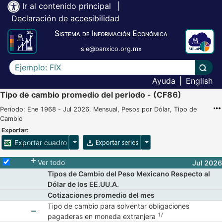
Ir al contenido principal
|
Declaración de accesibilidad
Sistema de Información Económica
sie@banxico.org.mx
Escriba el texto a buscar
Lleva
Ayuda
|
English
Tipo de cambio promedio del periodo - (CF86)
Período: Ene 1968 - Jul 2026, Mensual, Pesos por Dólar, Tipo de
Cambio
Exportar:
Opciones para exportar cuadro
Opciones para exportar 
Exportar cuadro
Selecciona o desmarca todas las series
Ver todo
Jul 2026
Tipos de Cambio del Peso Mexicano Respecto al
Dólar de los EE.UU.A.
Cotizaciones promedio del mes
Tipo de cambio para solventar obligaciones
1/
pagaderas en moneda extranjera