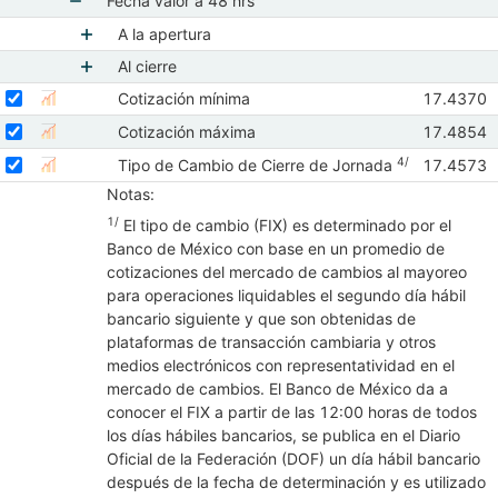
Fecha valor a 48 hrs
Mostrar elementos de Fecha valor a 48 hrs
A la apertura
Mostrar elementos de A la apertura
Al cierre
Seleccionar serie Cotización mínima
Mostrar elementos de Al cierre
Seleccione sus series
Observaci
Cotización mínima
17.4370
Mostrar gráfica de la serie Cotización mínima
May 202
Seleccionar serie Cotización máxima
Seleccione sus series
Observaci
Cotización máxima
17.4854
Mostrar gráfica de la serie Cotización máxima
May 202
Seleccionar serie Tipo de Cambio de Cierre de Jornada <sup>4/</
Seleccione sus series
4/
Observaci
Tipo de Cambio de Cierre de Jornada
17.4573
Mostrar gráfica de la serie Tipo de Cambio de Cier
May 202
Notas:
1/
El tipo de cambio (FIX) es determinado por el
Banco de México con base en un promedio de
cotizaciones del mercado de cambios al mayoreo
para operaciones liquidables el segundo día hábil
bancario siguiente y que son obtenidas de
plataformas de transacción cambiaria y otros
medios electrónicos con representatividad en el
mercado de cambios. El Banco de México da a
conocer el FIX a partir de las 12:00 horas de todos
los días hábiles bancarios, se publica en el Diario
Oficial de la Federación (DOF) un día hábil bancario
después de la fecha de determinación y es utilizado