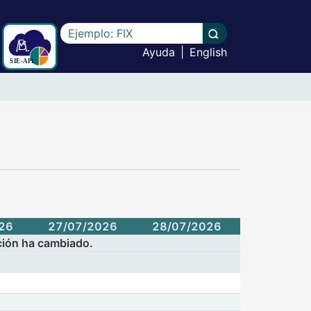
Escriba el texto a buscar
Llevar a cabo la b
Ayuda
|
English
26
27/07/2026
28/07/2026
cción ha cambiado.
en:
o: