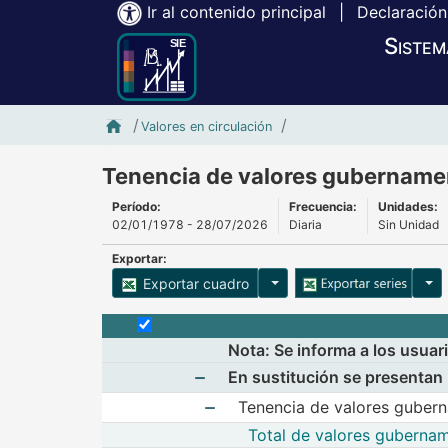
Ir al contenido principal
|
Declaración
Sistem
Inicio SIE-Banxico
Tenencia de valore
Valores en circulación
Tenencia de valores gubername
Período:
Frecuencia:
Unidades:
02/01/1978 - 28/07/2026
Diaria
Sin Unidad
Exportar:
Opciones para exportar cu
Opci
Exportar cuadro
Selecciona o desmarca todas las series
Nota: Se informa a los usuar
En sustitución se presentan
Mostrar elementos de En sustitu
Tenencia de valores gubern
Total de valores guberna
Mostrar elementos de Tenencia 