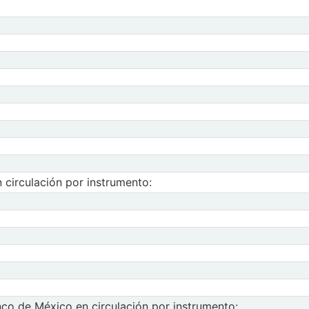
 circulación por instrumento:
de valores IPAB en circulación por instrumento:
nco de México en circulación por instrumento: