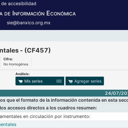
 de accesibilidad
a de Información Económica
sie@banxico.org.mx
s gubernamentales - (CF457)
ntales - (CF457)
Cifra:
No Homogénea
Análisis:
adro
ones para exportar series
Mis series
(0)
Agregar series
24/07/20
ios que el formato de la información contenida en esta se
 los accesos directos a los cuadros resumen:
ción se presentan los accesos directos a los cuadros resum
amentales en circulación por instrumento:
mentales
de valores gubernamentales en circulación por instrument