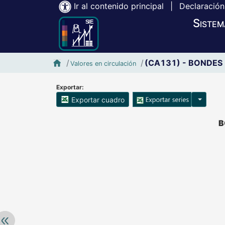
Ir al contenido principal
|
Declaración
Sistem
Inicio SIE-Banxico
(CA131) - BONDES (S
Valores en circulación
Exportar:
Opciones
Exportar cuadro
Accesibilidad de Cuadros Analíticos, al exportar el cuadr
B
Retroceder: