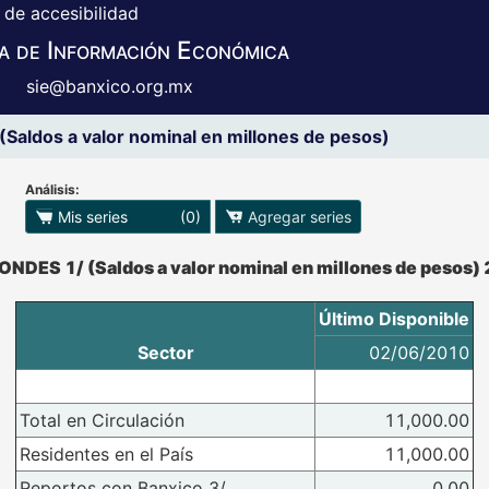
 de accesibilidad
a de Información Económica
sie@banxico.org.mx
aldos a valor nominal en millones de pesos)
Análisis:
 para exportar series
Mis series
(0)
Agregar series
o se pueden manipular los datos en XLS
ONDES 1/ (Saldos a valor nominal en millones de pesos) 
Último Disponible
Sector
02/06/2010
Total en Circulación
11,000.00
Residentes en el País
11,000.00
Reportos con Banxico 3/
0.00