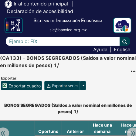
Ir al contenido principal
|
Declaración de accesibilidad
Sistema de Información Económica
sie@banxico.org.mx
Escriba el texto a buscar
Lleva
Ayuda
|
English
(CA133) - BONOS SEGREGADOS (Saldos a valor nominal
en millones de pesos) 1/
Exportar:
Opciones para exportar ser
Exportar cuadro
Accesibilidad de Cuadros Analíticos, al exportar el cuadr
BONOS SEGREGADOS (Saldos a valor nominal en millones de
pesos) 1/
Hace una
Hace u
Oportuno
Anterior
semana
mes
Retroceder:
Av