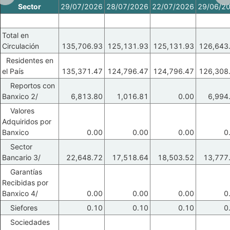
Sector
29/07/2026
28/07/2026
22/07/2026
29/06/2
Total en
Circulación
135,706.93
125,131.93
125,131.93
126,643
Residentes en
el País
135,371.47
124,796.47
124,796.47
126,308
Reportos con
Banxico 2/
6,813.80
1,016.81
0.00
6,994
Valores
Adquiridos por
Banxico
0.00
0.00
0.00
0
Sector
Bancario 3/
22,648.72
17,518.64
18,503.52
13,777
Garantías
Recibidas por
Banxico 4/
0.00
0.00
0.00
0
Siefores
0.10
0.10
0.10
0
Sociedades