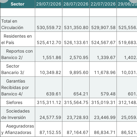
Sector
29/07/2026
28/07/2026
22/07/2026
29/06/2
Total en
Circulación
530,559.72
531,350.80
529,907.58
525,556
Residentes en
el País
525,412.70
526,133.61
524,567.67
519,683
Reportos con
Banxico 2/
1,551.86
2,570.95
1,339.67
1,402
Sector
Bancario 3/
10,349.82
9,895.60
11,678.96
10,031
Garantías
Recibidas por
Banxico 4/
639.61
654.21
579.48
601
Siefores
315,311.12
315,564.75
315,019.31
312,148
Sociedades
de Inversión
24,577.59
23,728.93
23,446.99
25,059
Aseguradoras
y Afianzadoras
87,152.55
87,164.67
86,834.71
86,521