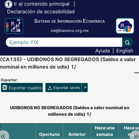
Ir al contenido principal
|
Declaración de accesibilidad
Sistema de Información Económica
sie@banxico.org.mx
Escriba el texto a buscar
Lleva
Ayuda
|
English
(CA135) - UDIBONOS NO SEGREGADOS (Saldos a valor
nominal en millones de udis) 1/
Exportar:
Opciones para exportar ser
Exportar cuadro
Accesibilidad de Cuadros Analíticos, al exportar el cuadr
UDIBONOS NO SEGREGADOS (Saldos a valor nominal en
millones de udis) 1/
Hace una
Hace u
Oportuno
Anterior
semana
mes
Retroceder:
Av