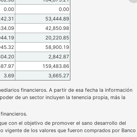
0.00
0.00
242.31
53,444.89
834.09
42,850.98
044.19
20,220.85
945.32
58,900.19
304.20
2,842.87
887.97
159,483.86
3.69
3,665.27
diarios financieros. A partir de esa fecha la información
 poder de un sector incluyen la tenencia propia, más la
financieros.
 que con el objetivo de promover el sano desarrollo del
ldo vigente de los valores que fueron comprados por Banco