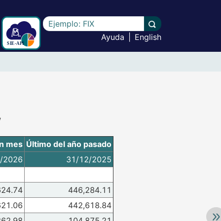
Escriba el texto a buscar
Llevar a cabo la b
Ayuda
|
English
/
n mes
Último del año pasado
/2026
31/12/2025
624.74
446,284.11
621.06
442,618.84
Av
362.98
104,875.21