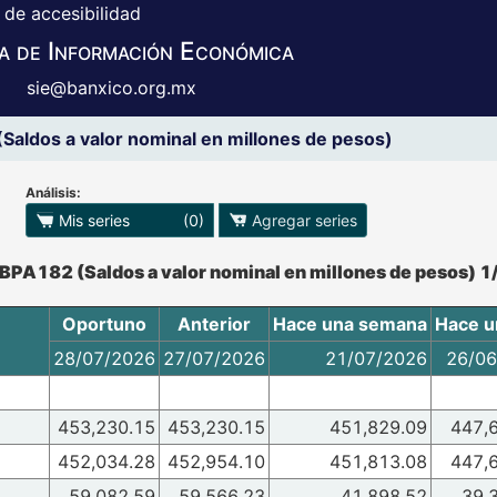
 de accesibilidad
a de Información Económica
sie@banxico.org.mx
aldos a valor nominal en millones de pesos)
Análisis:
 para exportar series
Mis series
(0)
Agregar series
o se pueden manipular los datos en XLS
BPA182 (Saldos a valor nominal en millones de pesos) 1
Oportuno
Anterior
Hace una semana
Hace u
28/07/2026
27/07/2026
21/07/2026
26/06
453,230.15
453,230.15
451,829.09
447,
452,034.28
452,954.10
451,813.08
447,
59,082.59
59,566.23
41,898.52
39,