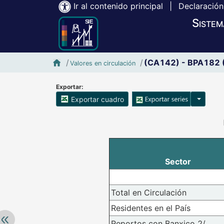
Ir al contenido principal
|
Declaración
Sistem
Inicio SIE-Banxico
(CA142) - BPA182 (S
Valores en circulación
Exportar:
Opciones
Exportar cuadro
Accesibilidad de Cuadros Analíticos, al exportar el cuadr
Sector
Total en Circulación
Residentes en el País
Retroceder:
Reportos con Banxico 2/