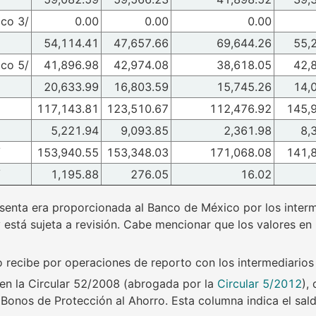
co 3/
0.00
0.00
0.00
54,114.41
47,657.66
69,644.26
55,
ico 5/
41,896.98
42,974.08
38,618.05
42,
20,633.99
16,803.59
15,745.26
14,
117,143.81
123,510.67
112,476.92
145,
5,221.94
9,093.85
2,361.98
8,
/
153,940.55
153,348.03
171,068.08
141,
/
1,195.88
276.05
16.02
senta era proporcionada al Banco de México por los interme
y está sujeta a revisión. Cabe mencionar que los valores en
co recibe por operaciones de reporto con los intermediarios 
en la Circular 52/2008 (abrogada por la
Circular 5/2012
),
e Bonos de Protección al Ahorro. Esta columna indica el sa