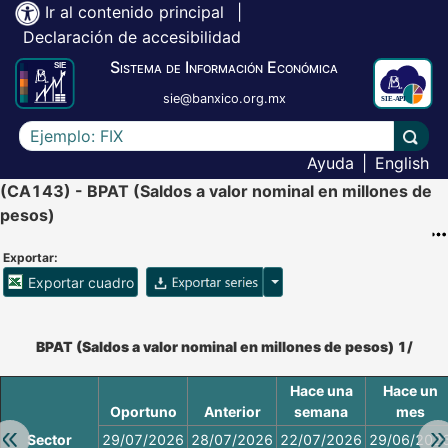
Ir al contenido principal
|
Declaración de accesibilidad
Sistema de Información Económica
sie@banxico.org.mx
Escriba el texto a buscar
Lleva
Ayuda
|
English
(CA143) - BPAT (Saldos a valor nominal en millones de
pesos)
Exportar:
Opciones para exportar ser
Exportar cuadro
Accesibilidad de Cuadros Analíticos, al exportar el cuadr
BPAT (Saldos a valor nominal en millones de pesos) 1/
Hace una
Hace un
Oportuno
Anterior
semana
mes
Retroceder:
Av
Sector
29/07/2026
28/07/2026
22/07/2026
29/06/202