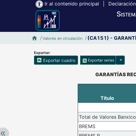
Ir al contenido principal
|
Declaración
Sistem
Inicio SIE-Banxico
(CA151) - GARANTÍA
Valores en circulación
Exportar:
Opciones
Exportar cuadro
Accesibilidad de Cuadros Analíticos, al exportar el cuadr
GARANTÍAS RECIB
Título
Total de Valores Banxico
BREMS
Retroceder:
BREMS R