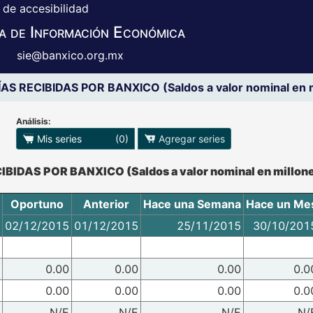
 de accesibilidad
a de Información Económica
sie@banxico.org.mx
S RECIBIDAS POR BANXICO (Saldos a valor nominal en m
Análisis:
 para exportar series
Mis series
(0)
Agregar series
o se pueden manipular los datos en XLS
IDAS POR BANXICO (Saldos a valor nominal en millones
Oportuno
Anterior
Hace una Semana
Hace un Me
02/12/2015
01/12/2015
25/11/2015
30/10/201
0.00
0.00
0.00
0.0
0.00
0.00
0.00
0.0
N/E
N/E
N/E
N/