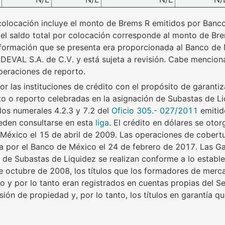
r colocación incluye el monto de Brems R emitidos por Banc
, el saldo total por colocación corresponde al monto de B
nformación que se presenta era proporcionada al Banco de M
INDEVAL S.A. de C.V. y está sujeta a revisión. Cabe mencion
peraciones de reporto.
or las instituciones de crédito con el propósito de garanti
ito o reporto celebradas en la asignación de Subastas de Li
os numerales 4.2.3 y 7.2 del
Oficio 305.- 027/2011
emitid
eden consultarse en esta
liga
. El crédito en dólares se otor
México el 15 de abril de 2009. Las operaciones de cobertur
a por el Banco de México el 24 de febrero de 2017. Las Gar
 de Subastas de Liquidez se realizan conforme a lo establ
 octubre de 2008, los títulos que los formadores de merca
o y por lo tanto eran registrados en cuentas propias del Se
isión de propiedad y, por lo tanto, los títulos en garantía