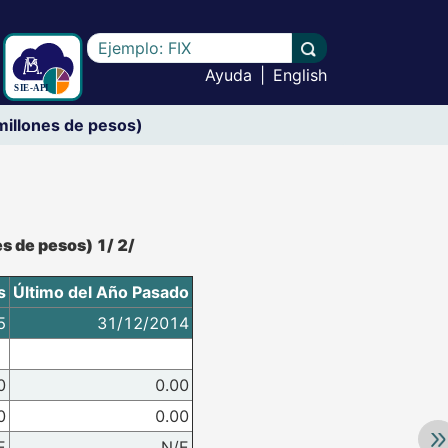
Escriba el texto a buscar
Llevar a cabo la b
Ayuda
|
English
illones de pesos)
 de pesos) 1/ 2/
s
Último del Año Pasado
5
31/12/2014
0
0.00
0
0.00
Av
E
N/E