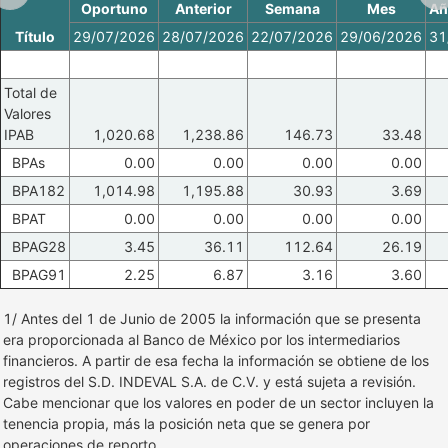
Oportuno
Anterior
Semana
Mes
Añ
Título
29/07/2026
28/07/2026
22/07/2026
29/06/2026
31
Total de
Valores
IPAB
1,020.68
1,238.86
146.73
33.48
BPAs
0.00
0.00
0.00
0.00
BPA182
1,014.98
1,195.88
30.93
3.69
BPAT
0.00
0.00
0.00
0.00
BPAG28
3.45
36.11
112.64
26.19
BPAG91
2.25
6.87
3.16
3.60
1/ Antes del 1 de Junio de 2005 la información que se presenta
era proporcionada al Banco de México por los intermediarios
financieros. A partir de esa fecha la información se obtiene de los
registros del S.D. INDEVAL S.A. de C.V. y está sujeta a revisión.
Cabe mencionar que los valores en poder de un sector incluyen la
tenencia propia, más la posición neta que se genera por
operaciones de reporto.