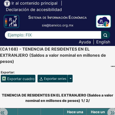
Ir al contenido principal
|
Declaración de accesibilidad
Sistema de Información Económica
sie@banxico.org.mx
Escriba el texto a buscar
Lleva
Ayuda
|
English
(CA168) - TENENCIA DE RESIDENTES EN EL
EXTRANJERO (Saldos a valor nominal en millones de
pesos)
Exportar:
Opciones para exportar ser
Exportar cuadro
Accesibilidad de Cuadros Analíticos, al exportar el cuadr
TENENCIA DE RESIDENTES EN EL EXTRANJERO (Saldos a valor
nominal en millones de pesos) 1/ 2/
Hace una
Hace un
Ú
Retroceder:
Av