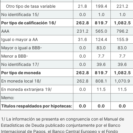
Otro tipo de tasa variable
21.8
199.4
221.2
No identificada 15/
0.0
1.0
1.0
Por tipo de calificación 16/
262.8
819.7
1,082.5
AAA
231.2
565.0
796.2
Igual o mayor a AA
31.6
124.4
155.9
Mayor o igual a BBB-
0.0
83.0
83.0
Menor a BBB-
0.0
7.7
7.7
No identificada 17/
0.0
39.6
39.6
Por tipo de moneda
262.8
819.7
1,082.5
En moneda local 18/
262.8
808.1
1,070.9
En moneda extranjera 19/
0.0
11.5
11.5
Memo:
Títulos respaldados por hipotecas:
0.0
0.0
0.0
1/ La información se presenta en congruencia con el Manual de
Estadísticas de Deuda publicado conjuntamente por el Banco
Internacional de Pagos, el Banco Central Europeo y el Fondo