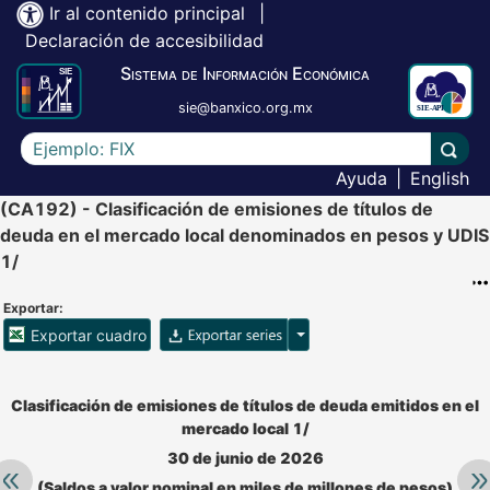
Ir al contenido principal
|
Declaración de accesibilidad
Sistema de Información Económica
sie@banxico.org.mx
Escriba el texto a buscar
Lleva
Ayuda
|
English
(CA192) - Clasificación de emisiones de títulos de
deuda en el mercado local denominados en pesos y UDIS
1/
Exportar:
Opciones para exportar ser
Exportar cuadro
Accesibilidad de Cuadros Analíticos, al exportar el cuadr
Clasificación de emisiones de títulos de deuda emitidos en el
mercado local 1/
30 de junio de 2026
Retroceder:
Av
(Saldos a valor nominal en miles de millones de pesos)