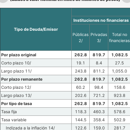
Instituciones no financieras
Tipo de Deuda/Emisor
Públicas
Privadas
Total no
2/
3/
financieras
Por plazo original
262.8
819.7
1,082.5
Corto plazo 10/
19.1
8.4
27.5
Largo plazo 11/
243.8
811.2
1,055.0
Por plazo remanente
262.8
819.7
1,082.5
Corto plazo 12/
60.2
98.4
158.6
Largo plazo 13/
202.6
721.2
923.8
Por tipo de tasa
262.8
819.7
1,082.5
Tasa fija
118.3
460.3
578.6
Tasa variable
144.5
358.4
502.9
Indizada a la inflación 14/
122.6
159.0
281.7