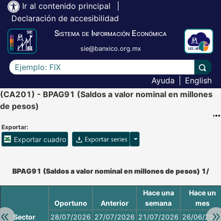
Ir al contenido principal
|
Declaración de accesibilidad
Sistema de Información Económica
sie@banxico.org.mx
Escriba el texto a buscar
Lleva
Ayuda
|
English
(CA201) - BPAG91 (Saldos a valor nominal en millones
de pesos)
Exportar:
Opciones para exportar ser
Exportar cuadro
Accesibilidad de Cuadros Analíticos, al exportar el cuadr
BPAG91 (Saldos a valor nominal en millones de pesos) 1/
Hace una
Hace un
Oportuno
Anterior
semana
mes
Retroceder:
Av
Sector
28/07/2026
27/07/2026
21/07/2026
26/06/202