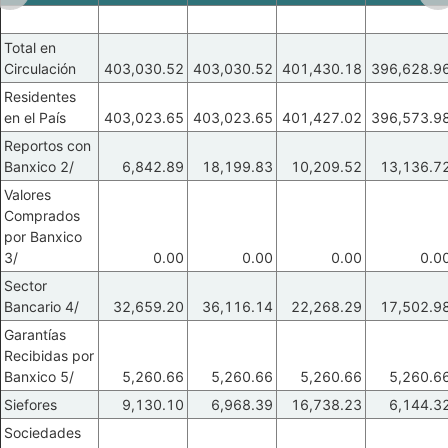
Total en
Circulación
403,030.52
403,030.52
401,430.18
396,628.9
Residentes
en el País
403,023.65
403,023.65
401,427.02
396,573.9
Reportos con
Banxico 2/
6,842.89
18,199.83
10,209.52
13,136.7
Valores
Comprados
por Banxico
3/
0.00
0.00
0.00
0.0
Sector
Bancario 4/
32,659.20
36,116.14
22,268.29
17,502.9
Garantías
Recibidas por
Banxico 5/
5,260.66
5,260.66
5,260.66
5,260.6
Siefores
9,130.10
6,968.39
16,738.23
6,144.3
Sociedades