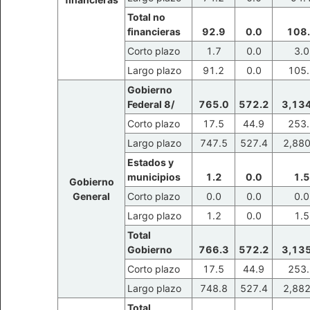
Total no
financieras
92.9
0.0
108
Corto plazo
1.7
0.0
3.0
Largo plazo
91.2
0.0
105.
Gobierno
Federal 8/
765.0
572.2
3,134
Corto plazo
17.5
44.9
253.
Largo plazo
747.5
527.4
2,880
Estados y
municipios
1.2
0.0
1.5
Gobierno
General
Corto plazo
0.0
0.0
0.0
Largo plazo
1.2
0.0
1.5
Total
Gobierno
766.3
572.2
3,135
Corto plazo
17.5
44.9
253.
Largo plazo
748.8
527.4
2,882
Total