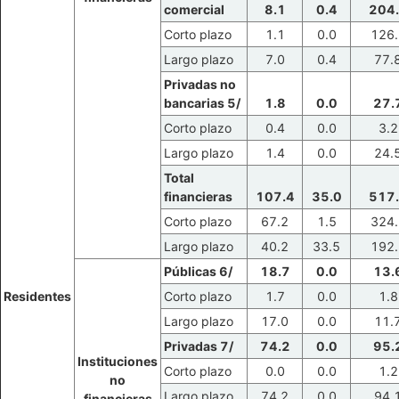
comercial
8.1
0.4
204
Corto plazo
1.1
0.0
126.
Largo plazo
7.0
0.4
77.
Privadas no
bancarias 5/
1.8
0.0
27.
Corto plazo
0.4
0.0
3.2
Largo plazo
1.4
0.0
24.
Total
financieras
107.4
35.0
517
Corto plazo
67.2
1.5
324.
Largo plazo
40.2
33.5
192.
Públicas 6/
18.7
0.0
13.
Residentes
Corto plazo
1.7
0.0
1.8
Largo plazo
17.0
0.0
11.
Privadas 7/
74.2
0.0
95.
Instituciones
Corto plazo
0.0
0.0
1.2
no
Largo plazo
74.2
0.0
94.
financieras