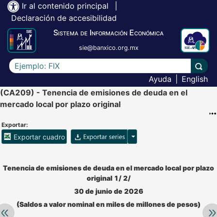
Ir al contenido principal
|
Declaración de accesibilidad
Sistema de Información Económica
sie@banxico.org.mx
Escriba el texto a buscar
Lleva
Ayuda
|
English
(CA209) - Tenencia de emisiones de deuda en el
mercado local por plazo original
Exportar:
Opciones para exportar ser
Exportar cuadro
Accesibilidad de Cuadros Analíticos, al exportar el cuadr
Tenencia de emisiones de deuda en el mercado local por plazo
original 1/ 2/
30 de junio de 2026
(Saldos a valor nominal en miles de millones de pesos)
Retroceder:
Av