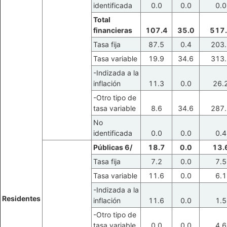
identificada
0.0
0.0
0.0
Total
financieras
107.4
35.0
517
Tasa fija
87.5
0.4
203.
Tasa variable
19.9
34.6
313.
-Indizada a la
inflación
11.3
0.0
26.
-Otro tipo de
tasa variable
8.6
34.6
287.
No
identificada
0.0
0.0
0.4
Públicas 6/
18.7
0.0
13.
Tasa fija
7.2
0.0
7.5
Tasa variable
11.6
0.0
6.1
-Indizada a la
Residentes
inflación
11.6
0.0
1.5
-Otro tipo de
tasa variable
0.0
0.0
4.6