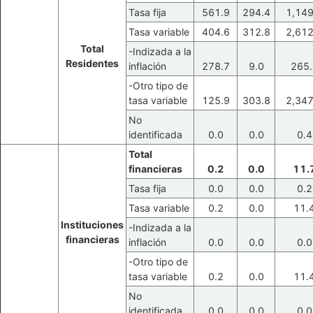
Tasa fija
561.9
294.4
1,149
Tasa variable
404.6
312.8
2,612
Total
-Indizada a la
Residentes
inflación
278.7
9.0
265.
-Otro tipo de
tasa variable
125.9
303.8
2,347
No
identificada
0.0
0.0
0.4
Total
financieras
0.2
0.0
11.
Tasa fija
0.0
0.0
0.2
Tasa variable
0.2
0.0
11.
Instituciones
-Indizada a la
financieras
inflación
0.0
0.0
0.0
-Otro tipo de
tasa variable
0.2
0.0
11.
No
identificada
0.0
0.0
0.0