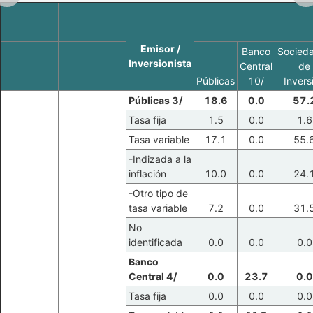
Emisor /
Banco
Socied
Inversionista
Central
de
Públicas
10/
Invers
Públicas 3/
18.6
0.0
57.
Tasa fija
1.5
0.0
1.6
Tasa variable
17.1
0.0
55.
-Indizada a la
inflación
10.0
0.0
24.
-Otro tipo de
tasa variable
7.2
0.0
31.
No
identificada
0.0
0.0
0.0
Banco
Central 4/
0.0
23.7
0.0
Tasa fija
0.0
0.0
0.0