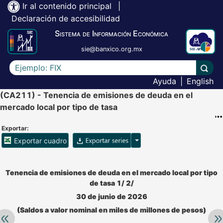
Ir al contenido principal
|
Declaración de accesibilidad
Sistema de Información Económica
sie@banxico.org.mx
Escriba el texto a buscar
Lleva
Ayuda
|
English
(CA211) - Tenencia de emisiones de deuda en el
mercado local por tipo de tasa
Exportar:
Opciones para exportar ser
Exportar cuadro
Accesibilidad de Cuadros Analíticos, al exportar el cuadr
Tenencia de emisiones de deuda en el mercado local por tipo
de tasa 1/ 2/
30 de junio de 2026
(Saldos a valor nominal en miles de millones de pesos)
Retroceder:
Av