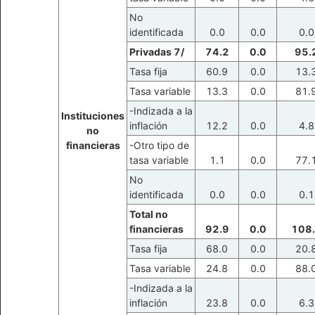
No
identificada
0.0
0.0
0.0
Privadas 7/
74.2
0.0
95.
Tasa fija
60.9
0.0
13.
Tasa variable
13.3
0.0
81.
-Indizada a la
Instituciones
inflación
12.2
0.0
4.8
no
financieras
-Otro tipo de
tasa variable
1.1
0.0
77.
No
identificada
0.0
0.0
0.1
Total no
financieras
92.9
0.0
108
Tasa fija
68.0
0.0
20.
Tasa variable
24.8
0.0
88.
-Indizada a la
inflación
23.8
0.0
6.3