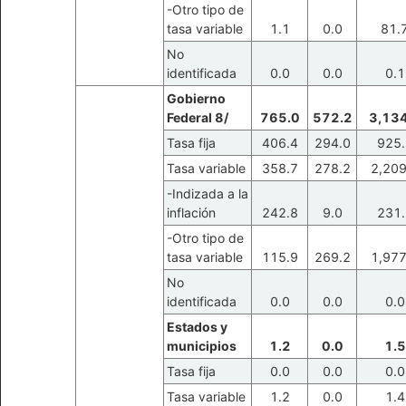
-Otro tipo de
tasa variable
1.1
0.0
81.
No
identificada
0.0
0.0
0.1
Gobierno
Federal 8/
765.0
572.2
3,134
Tasa fija
406.4
294.0
925.
Tasa variable
358.7
278.2
2,209
-Indizada a la
inflación
242.8
9.0
231.
-Otro tipo de
tasa variable
115.9
269.2
1,977
No
identificada
0.0
0.0
0.0
Estados y
municipios
1.2
0.0
1.5
Tasa fija
0.0
0.0
0.0
Tasa variable
1.2
0.0
1.4