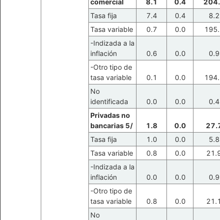
comercial
8.1
0.4
204
Tasa fija
7.4
0.4
8.2
Tasa variable
0.7
0.0
195.
-Indizada a la
inflación
0.6
0.0
0.9
-Otro tipo de
tasa variable
0.1
0.0
194.
No
identificada
0.0
0.0
0.4
Privadas no
bancarias 5/
1.8
0.0
27.
Tasa fija
1.0
0.0
5.8
Tasa variable
0.8
0.0
21.
-Indizada a la
inflación
0.0
0.0
0.9
-Otro tipo de
tasa variable
0.8
0.0
21.
No