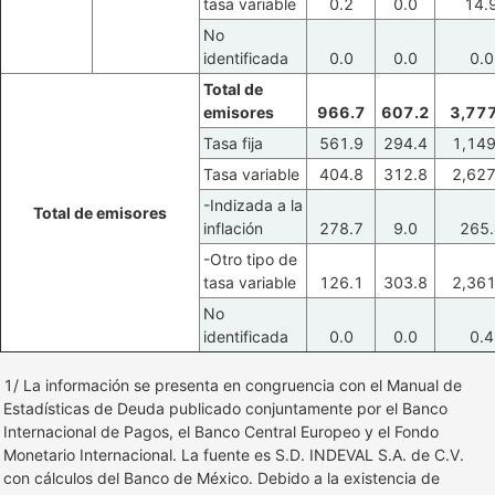
tasa variable
0.2
0.0
14.
No
identificada
0.0
0.0
0.0
Total de
emisores
966.7
607.2
3,777
Tasa fija
561.9
294.4
1,149
Tasa variable
404.8
312.8
2,627
-Indizada a la
Total de emisores
inflación
278.7
9.0
265.
-Otro tipo de
tasa variable
126.1
303.8
2,361
No
identificada
0.0
0.0
0.4
1/ La información se presenta en congruencia con el Manual de
Estadísticas de Deuda publicado conjuntamente por el Banco
Internacional de Pagos, el Banco Central Europeo y el Fondo
Monetario Internacional. La fuente es S.D. INDEVAL S.A. de C.V.
con cálculos del Banco de México. Debido a la existencia de