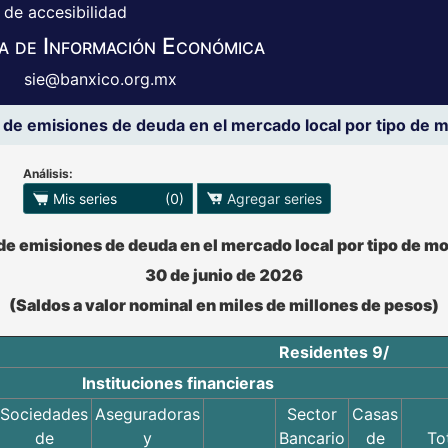
 de accesibilidad
a de Información Económica
sie@banxico.org.mx
de emisiones de deuda en el mercado local por tipo de
Análisis:
 para exportar series
Mis series
(0)
Agregar series
o se pueden manipular los datos en XLS
e emisiones de deuda en el mercado local por tipo de m
30 de junio de 2026
(Saldos a valor nominal en miles de millones de pesos)
Residentes 9/
Instituciones financieras
Sociedades
Aseguradoras
Sector
Casas
de
y
Bancario
de
To