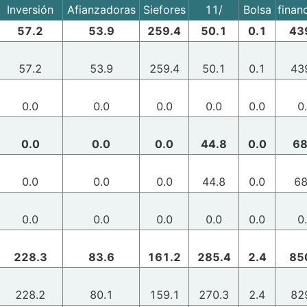
Inversión
Afianzadoras
Siefores
11/
Bolsa
finan
57.2
53.9
259.4
50.1
0.1
43
57.2
53.9
259.4
50.1
0.1
43
0.0
0.0
0.0
0.0
0.0
0
0.0
0.0
0.0
44.8
0.0
68
0.0
0.0
0.0
44.8
0.0
68
0.0
0.0
0.0
0.0
0.0
0
228.3
83.6
161.2
285.4
2.4
85
228.2
80.1
159.1
270.3
2.4
82