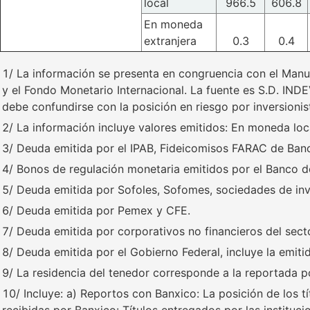
local
966.5
606.8
En moneda
extranjera
0.3
0.4
1/ La información se presenta en congruencia con el Manu
y el Fondo Monetario Internacional. La fuente es S.D. IND
debe confundirse con la posición en riesgo por inversionis
2/ La información incluye valores emitidos: En moneda loca
3/ Deuda emitida por el IPAB, Fideicomisos FARAC de Banobr
4/ Bonos de regulación monetaria emitidos por el Banco d
5/ Deuda emitida por Sofoles, Sofomes, sociedades de inve
6/ Deuda emitida por Pemex y CFE.
7/ Deuda emitida por corporativos no financieros del sect
8/ Deuda emitida por el Gobierno Federal, incluye la emit
9/ La residencia del tenedor corresponde a la reportada po
10/ Incluye: a) Reportos con Banxico: La posición de los t