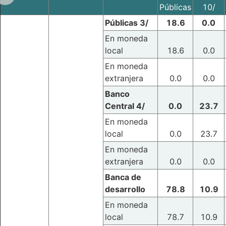
Públicas
10/
Públicas 3/
18.6
0.0
En moneda
local
18.6
0.0
En moneda
extranjera
0.0
0.0
Banco
Central 4/
0.0
23.7
En moneda
local
0.0
23.7
En moneda
extranjera
0.0
0.0
Banca de
desarrollo
78.8
10.9
En moneda
local
78.7
10.9