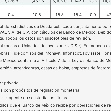
3,776.8
1,463.6
5,905.0
1,942.1
63.6
14,7
0.4
10.6
15.8
15.4
0.0
42
al de Estadísticas de Deuda publicado conjuntamente por e
EVAL S.A. de C.V. con cálculos del Banco de México. Debido
ta. Todos los datos son susceptibles de revisión.
l (pesos o Unidades de Inversión - UDIS -). En moneda extr
as, Fideicomisos del Infonavit, Infonacot, Fovissste, Fona
e Mexico conforme al Artículo 7 de la Ley del Banco de Mé
rsión, arrendadoras, casas de bolsa, empresas de factoraj
or privado.
ida con propósitos de regulación monetaria.
r el agente que custodia los títulos.
ítulos que el Banco de México recibe por operaciones de re