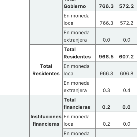
Gobierno
766.3
572.2
En moneda
local
766.3
572.2
En moneda
extranjera
0.0
0.0
Total
Residentes
966.5
607.2
Total
En moneda
Residentes
local
966.3
606.8
En moneda
extranjera
0.3
0.4
Total
financieras
0.2
0.0
Instituciones
En moneda
financieras
local
0.2
0.0
En moneda