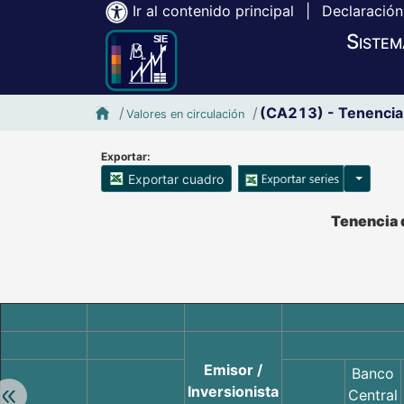
Ir al contenido principal
|
Declaración
Sistem
Inicio SIE-Banxico
(CA213) - Tenencia 
Valores en circulación
Exportar:
Opciones
Exportar cuadro
Accesibilidad de Cuadros Analíticos, al exportar el cuadr
Tenencia d
Emisor /
Banco
Inversionista
Retroceder:
Central