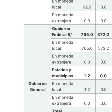
En moneda
local
92.9
0.0
En moneda
extranjera
0.0
0.0
Gobierno
Federal 8/
765.0
572.2
En moneda
local
765.0
572.2
En moneda
extranjera
0.0
0.0
Estados y
municipios
1.2
0.0
Gobierno
En moneda
General
local
1.2
0.0
En moneda
extranjera
0.0
0.0
Total