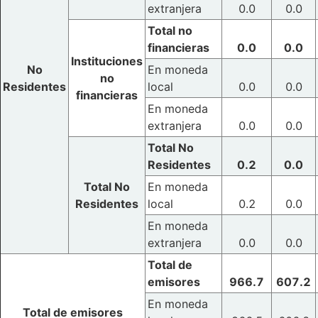
extranjera
0.0
0.0
Total no
financieras
0.0
0.0
Instituciones
No
En moneda
no
Residentes
local
0.0
0.0
financieras
En moneda
extranjera
0.0
0.0
Total No
Residentes
0.2
0.0
Total No
En moneda
Residentes
local
0.2
0.0
En moneda
extranjera
0.0
0.0
Total de
emisores
966.7
607.2
En moneda
Total de emisores