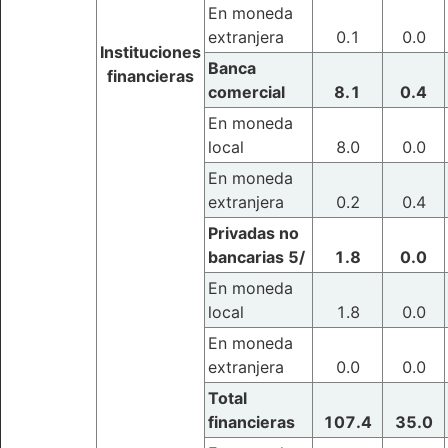
En moneda
extranjera
0.1
0.0
Instituciones
Banca
financieras
comercial
8.1
0.4
En moneda
local
8.0
0.0
En moneda
extranjera
0.2
0.4
Privadas no
bancarias 5/
1.8
0.0
En moneda
local
1.8
0.0
En moneda
extranjera
0.0
0.0
Total
financieras
107.4
35.0