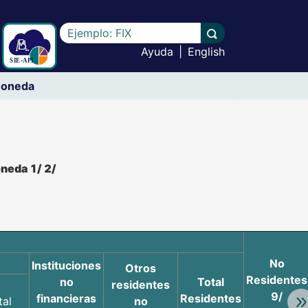
Escriba el texto a buscar
Llevar a cabo la b
Ayuda
|
English
 moneda
oneda 1/ 2/
No
Instituciones
Otros
Residentes
no
Total
residentes
9/
financieras
Residentes
tal
no
Av