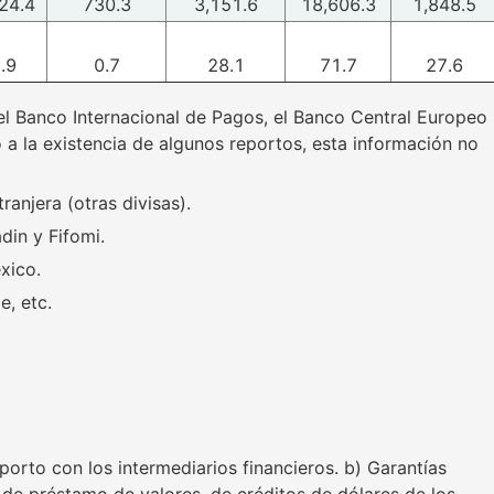
24.4
730.3
3,151.6
18,606.3
1,848.5
.9
0.7
28.1
71.7
27.6
l Banco Internacional de Pagos, el Banco Central Europeo
 a la existencia de algunos reportos, esta información no
anjera (otras divisas).
din y Fifomi.
xico.
e, etc.
porto con los intermediarios financieros. b) Garantías