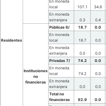
En moneda
local
107.1
34.6
En moneda
extranjera
0.3
0.4
Públicas 6/
18.7
0.0
En moneda
Residentes
local
18.7
0.0
En moneda
extranjera
0.0
0.0
Privadas 7/
74.2
0.0
En moneda
Instituciones
local
74.2
0.0
no
En moneda
financieras
extranjera
0.0
0.0
Total no
financieras
92.9
0.0