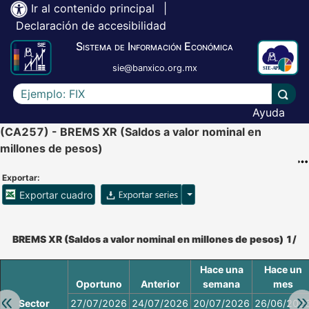
Ir al contenido principal
|
Declaración de accesibilidad
Sistema de Información Económica
sie@banxico.org.mx
Escriba el texto a buscar
Lleva
Ayuda
(CA257) - BREMS XR (Saldos a valor nominal en
millones de pesos)
Exportar:
Opciones para exportar ser
Exportar cuadro
Accesibilidad de Cuadros Analíticos, al exportar el cuadr
BREMS XR (Saldos a valor nominal en millones de pesos) 1/
Hace una
Hace un
Oportuno
Anterior
semana
mes
Retroceder:
Av
Sector
27/07/2026
24/07/2026
20/07/2026
26/06/202