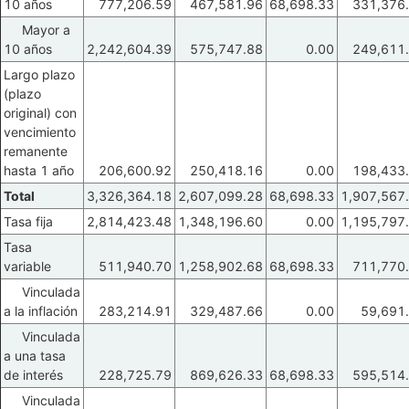
10 años
777,206.59
467,581.96
68,698.33
331,376
Mayor a
10 años
2,242,604.39
575,747.88
0.00
249,611
Largo plazo
(plazo
original) con
vencimiento
remanente
hasta 1 año
206,600.92
250,418.16
0.00
198,433
Total
3,326,364.18
2,607,099.28
68,698.33
1,907,567
Tasa fija
2,814,423.48
1,348,196.60
0.00
1,195,797
Tasa
variable
511,940.70
1,258,902.68
68,698.33
711,770
Vinculada
a la inflación
283,214.91
329,487.66
0.00
59,691
Vinculada
a una tasa
de interés
228,725.79
869,626.33
68,698.33
595,514
Vinculada