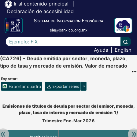
Ir al contenido principal
|
Declaración de accesibilidad
Sistema de Información Económica
sie@banxico.org.mx
Escriba el texto a buscar
Lleva
Ayuda
|
English
(CA726) - Deuda emitida por sector, moneda, plazo,
tipo de tasa y mercado de emisión. Valor de mercado
Exportar:
Opciones para exportar ser
Exportar cuadro
Accesibilidad de Cuadros Analíticos, al exportar el cuadr
Emisiones de títulos de deuda por sector del emisor, moneda,
plazo, tasa de interés y mercado de emisión 1/
Trimestre Ene-Mar 2026
Retroceder:
Av