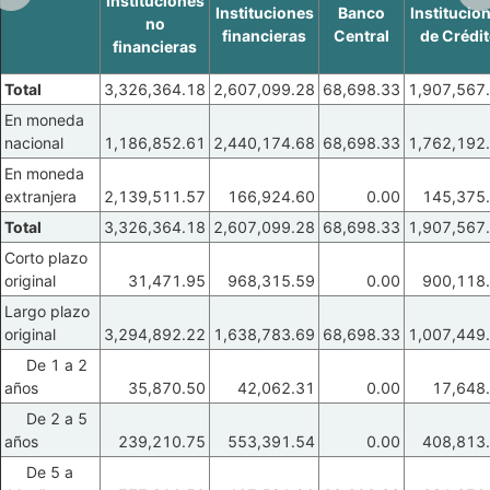
Instituciones
Instituciones
Banco
Institucio
no
financieras
Central
de Crédi
financieras
Total
3,326,364.18
2,607,099.28
68,698.33
1,907,567
En moneda
nacional
1,186,852.61
2,440,174.68
68,698.33
1,762,192
En moneda
extranjera
2,139,511.57
166,924.60
0.00
145,375
Total
3,326,364.18
2,607,099.28
68,698.33
1,907,567
Corto plazo
original
31,471.95
968,315.59
0.00
900,118
Largo plazo
original
3,294,892.22
1,638,783.69
68,698.33
1,007,449
De 1 a 2
años
35,870.50
42,062.31
0.00
17,648
De 2 a 5
años
239,210.75
553,391.54
0.00
408,813
De 5 a