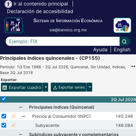
Ir al contenido principal
|
Declaración de accesibilidad
Sistema de Información Económica
sie@banxico.org.mx
Escriba el texto a buscar
Lleva
Ayuda
|
English
Principales índices quincenales - (CP155)
Período: 1Q Ene 1988 - 2Q Jul 2026, Quincenal, Sin Unidad, Indices,
Base 2Q Jul 2018
Exportar:
Opciones para exportar cuadro
Opciones para exportar 
Exportar cuadro
Selecciona o desmarca todas las series
2Q Jul 2026
Principales índices (Quincenal)
Mostrar elementos de Principales índices (Quincen
Seleccionar serie Precios al Consumidor (INPC)
Seleccione sus series
Observaci
Precios al Consumidor (INPC)
145.246
Mostrar gráfica de la serie Precios al Consumidor (INPC)
2Q Jun 2
Mostrar elementos de Precios al Consumidor (I
Seleccionar serie Subyacente
Seleccione sus series
Observaci
Subyacente
146.084
Mostrar gráfica de la serie Subyacente
2Q Jun 2
Subíndices subyacente y complementarios