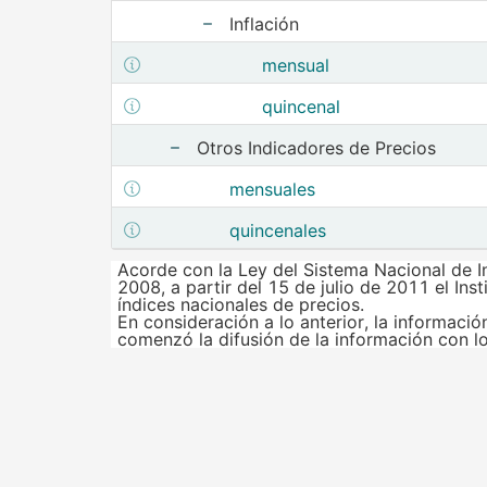
Inflación
Mostrar elementos de Inflación
Mostrar metadatos de la estructura mensual
mensual
Mostrar metadatos de la estructura quincenal
quincenal
Otros Indicadores de Precios
Mostrar elementos de Otros
Mostrar metadatos de la estructura mensuales
mensuales
Mostrar metadatos de la estructura quincenales
quincenales
Notas finales :
Acorde con la Ley del Sistema Nacional de In
2008, a partir del 15 de julio de 2011 el Ins
índices nacionales de precios.
En consideración a lo anterior, la informació
comenzó la difusión de la información con lo