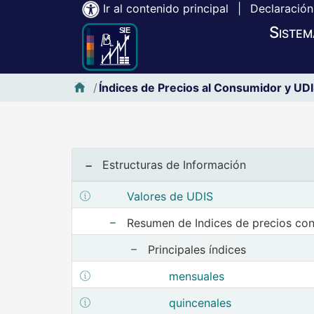
Ir al contenido principal
|
Declaración
Sistem
Inicio SIE-Banxico
Índices de Precios al Consumidor y UD
Notas iniciales :
Estructuras de Información
Mostrar metadatos de la estructura Valores de UD
Valores de UDIS
Resumen de Indices de precios co
Mostrar elementos de 
Principales índices
Mostrar elementos de Pri
Mostrar metadatos de la estructura mensuales
mensuales
Mostrar metadatos de la estructura quincenales
quincenales