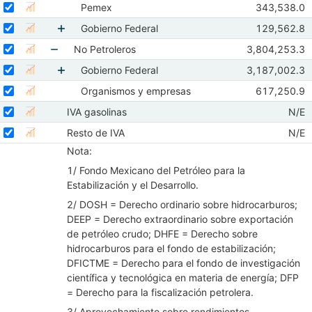
Mostrar elementos de Petroleros
Seleccionar serie Pemex
Seleccione sus series
Observacio
Pemex
343,538.0
Mostrar gráfica de la serie Pemex
Abr 2026
M
Seleccionar serie Gobierno Federal
Seleccione sus series
Observacion
Gobierno Federal
129,562.8
Mostrar gráfica de la serie Gobierno Federal
Abr 2026
M
Mostrar elementos de Gobierno Federal
Seleccionar serie No Petroleros
Seleccione sus series
Observaciones
No Petroleros
3,804,253.3
Mostrar gráfica de la serie No Petroleros
Abr 2026
May
Mostrar elementos de No Petroleros
Seleccionar serie Gobierno Federal
Seleccione sus series
Observaciones
Gobierno Federal
3,187,002.3
Mostrar gráfica de la serie Gobierno Federal
Abr 2026
May
Mostrar elementos de Gobierno Federal
Seleccionar serie Organismos y empresas
Seleccione sus series
Observacion
Organismos y empresas
617,250.9
Mostrar gráfica de la serie Organismos y empresas
Abr 2026
M
Seleccionar serie IVA gasolinas
Seleccione sus series
Obser
IVA gasolinas
N/E
Mostrar gráfica de la serie IVA gasolinas
Abr 
Seleccionar serie Resto de IVA
Seleccione sus series
Obse
Resto de IVA
N/E
Mostrar gráfica de la serie Resto de IVA
Abr 
Nota:
1/ Fondo Mexicano del Petróleo para la
Estabilización y el Desarrollo.
2/ DOSH = Derecho ordinario sobre hidrocarburos;
DEEP = Derecho extraordinario sobre exportación
de petróleo crudo; DHFE = Derecho sobre
hidrocarburos para el fondo de estabilización;
DFICTME = Derecho para el fondo de investigación
científica y tecnológica en materia de energía; DFP
= Derecho para la fiscalización petrolera.
3/ Aprovechamiento sobre rendimientos