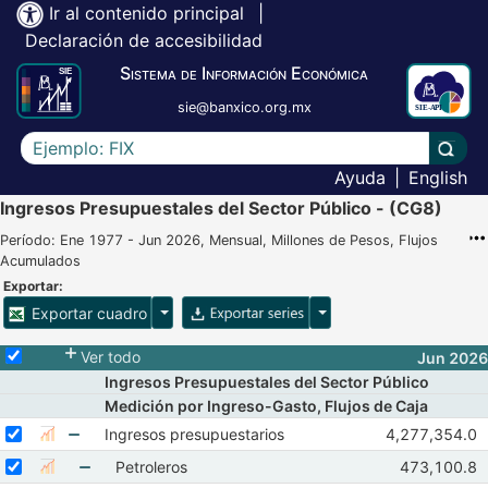
Ir al contenido principal
|
Declaración de accesibilidad
Sistema de Información Económica
sie@banxico.org.mx
Escriba el texto a buscar
Lleva
Ayuda
|
English
Ingresos Presupuestales del Sector Público - (CG8)
Período: Ene 1977 - Jun 2026, Mensual, Millones de Pesos, Flujos
Acumulados
Exportar:
Opciones para exportar cuadro
Opciones para exportar 
Exportar cuadro
Selecciona o desmarca todas las series
Ver todo
Jun 2026
Ingresos Presupuestales del Sector Público
Medición por Ingreso-Gasto, Flujos de Caja
Seleccionar serie Ingresos presupuestarios
Seleccione sus series
Observaciones
Ingresos presupuestarios
4,277,354.0
Mostrar gráfica de la serie Ingresos presupuestarios
Abr 2026
May
Mostrar elementos de Ingresos presupuestarios
Seleccionar serie Petroleros
Seleccione sus series
Observacion
Petroleros
473,100.8
Mostrar gráfica de la serie Petroleros
Abr 2026
M